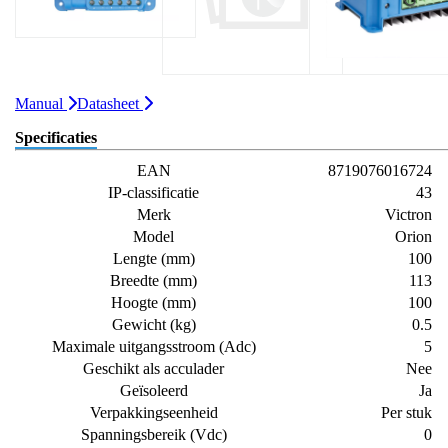
Manual
Datasheet
Specificaties
EAN
8719076016724
IP-classificatie
43
Merk
Victron
Model
Orion
Lengte (mm)
100
Breedte (mm)
113
Hoogte (mm)
100
Gewicht (kg)
0.5
Maximale uitgangsstroom (Adc)
5
Geschikt als acculader
Nee
Geïsoleerd
Ja
Verpakkingseenheid
Per stuk
Spanningsbereik (Vdc)
0