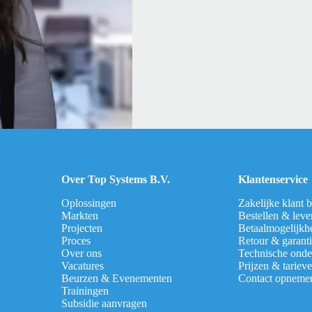
Over Top Systems B.V.
Klantenservice
Oplossingen
Zakelijke klant 
Markten
Bestellen & leve
Projecten
Betaalmogelijkh
Proces
Retour & garant
Over ons
Technische onde
Vacatures
Prijzen & tariev
Beurzen & Evenementen
Contact opneme
Trainingen
Subsidie aanvragen