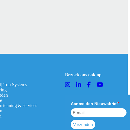
Bezoek ons ook op
bij Top Systems
ring
eden
ie
Aanmelden Nieuwsbrief
*
rsteuning & services
en
n
Verzenden