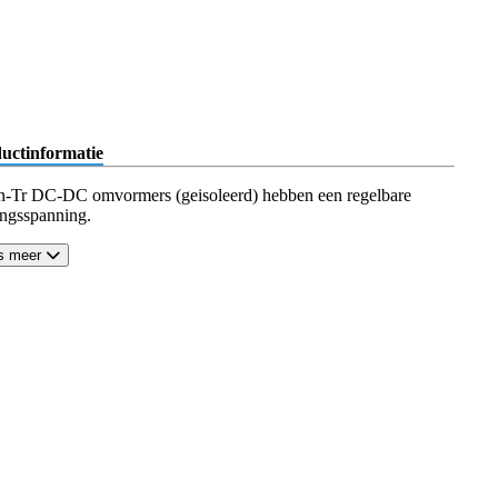
uctinformatie
n-Tr DC-DC omvormers (geisoleerd) hebben een regelbare
angsspanning.
s meer