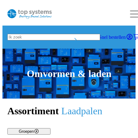
Snel bestellen
Omvormen & laden
Assortiment
Laadpalen
Groepen