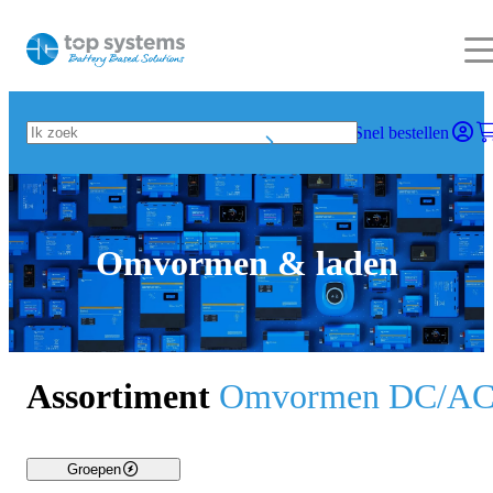
Snel bestellen
Omvormen & laden
Assortiment
Omvormen DC/A
Groepen