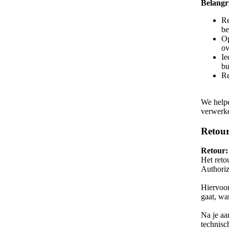
Belangr
Re
be
Op
ov
Ie
bu
Re
We helpe
verwerk
Retou
Retour:
Het reto
Authoriz
Hiervoor
gaat, wa
Na je aa
technisc