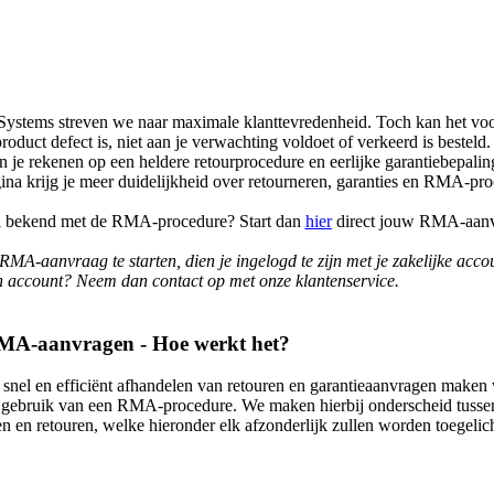
Systems streven we naar maximale klanttevredenheid. Toch kan het v
roduct defect is, niet aan je verwachting voldoet of verkeerd is besteld.
n je rekenen op een heldere retourprocedure en eerlijke garantiebepali
ina krijg je meer duidelijkheid over retourneren, garanties en RMA-pro
l bekend met de RMA-procedure? Start dan
hier
direct jouw RMA-aanv
MA-aanvraag te starten, dien je ingelogd te zijn met je zakelijke acco
 account? Neem dan contact op met onze klantenservice.
MA-aanvragen - Hoe werkt het?
 snel en efficiënt afhandelen van retouren en garantieaanvragen maken
gebruik van een RMA-procedure. We maken hierbij onderscheid tussen
n en retouren, welke hieronder elk afzonderlijk zullen worden toegelich