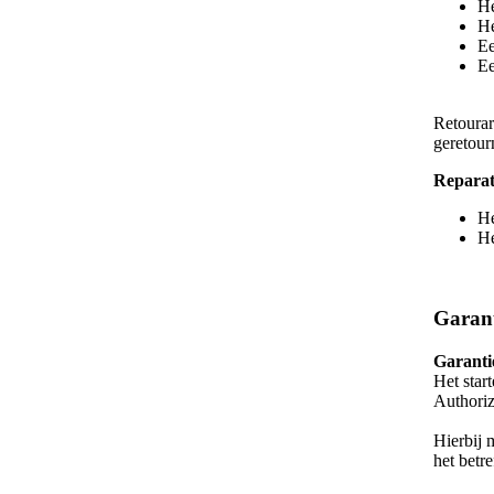
He
He
Ee
Ee
Retourar
geretour
Reparat
He
He
Garant
Garanti
Het star
Authoriz
Hierbij 
het betr