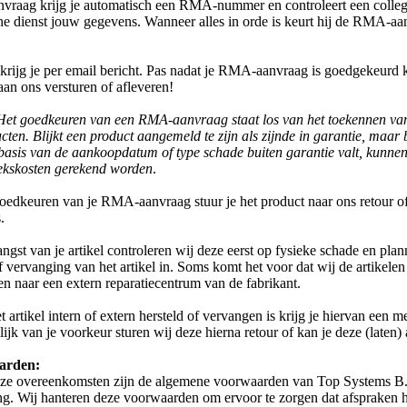
nvraag krijg je automatisch een RMA-nummer en controleert een colle
he dienst jouw gegevens. Wanneer alles in orde is keurt hij de RMA-aa
krijg je per email bericht. Pas nadat je RMA-aanvraag is goedgekeurd k
aan ons versturen of afleveren!
Het goedkeuren van een RMA-aanvraag staat los van het toekennen van
cten. Blijkt een product aangemeld te zijn als zijnde in garantie, maar b
basis van de aankoopdatum of type schade buiten garantie valt, kunnen
ekskosten gerekend worden
.
oedkeuren van je RMA-aanvraag stuur je het product naar ons retour of
.
ngst van je artikel controleren wij deze eerst op fysieke schade en pla
of vervanging van het artikel in. Soms komt het voor dat wij de artikele
en naar een extern reparatiecentrum van de fabrikant.
 artikel intern of extern hersteld of vervangen is krijg je hiervan een m
ijk van je voorkeur sturen wij deze hierna retour of kan je deze (laten) 
arden:
ze overeenkomsten zijn de algemene voorwaarden van Top Systems B
ng. Wij hanteren deze voorwaarden om ervoor te zorgen dat afspraken h