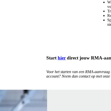
Wi
vo
Tr
Re
Sp
ni
Start
hier
direct jouw RMA-aan
Voor het starten van een RMA-aanvraag di
account? Neem dan contact op met onze 