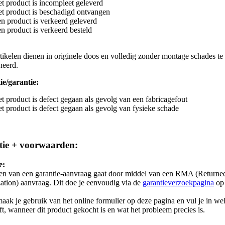
t product is incompleet geleverd
t product is beschadigd ontvangen
n product is verkeerd geleverd
n product is verkeerd besteld
tikelen dienen in originele doos en volledig zonder montage schades t
neerd.
ie/garantie:
t product is defect gegaan als gevolg van een fabricagefout
t product is defect gegaan als gevolg van fysieke schade
ie + voorwaarden:
e:
ten van een garantie-aanvraag gaat door middel van een RMA (Returne
ation) aanvraag. Dit doe je eenvoudig via de
garantieverzoekpagina
op 
maak je gebruik van het online formulier op deze pagina en vul je in we
eft, wanneer dit product gekocht is en wat het probleem precies is.