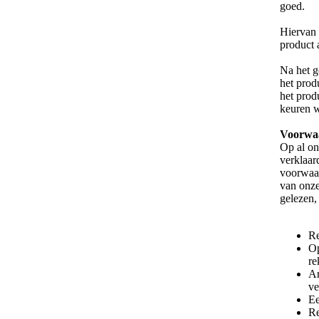
goed.
Hiervan 
product 
Na het g
het prod
het prod
keuren w
Voorwa
Op al o
verklaar
voorwaar
van onze
gelezen, 
Re
Op
re
Ar
ve
Ee
Re