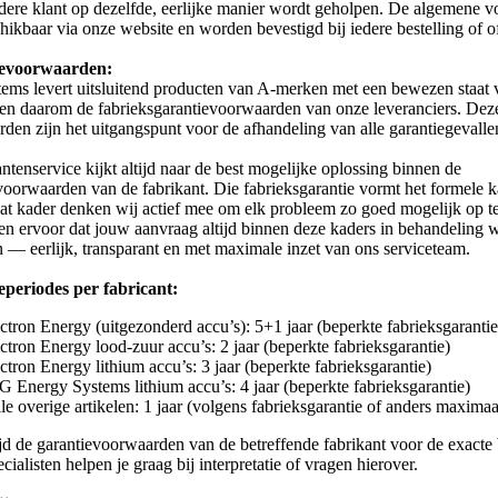
edere klant op dezelfde, eerlijke manier wordt geholpen. De algemene 
chikbaar via onze website en worden bevestigd bij iedere bestelling of of
evoorwaarden:
ems levert uitsluitend producten van A-merken met een bewezen staat v
en daarom de fabrieksgarantievoorwaarden van onze leveranciers. Dez
den zijn het uitgangspunt voor de afhandeling van alle garantiegevalle
ntenservice kijkt altijd naar de best mogelijke oplossing binnen de
voorwaarden van de fabrikant. Die fabrieksgarantie vormt het formele k
at kader denken wij actief mee om elk probleem zo goed mogelijk op te
n ervoor dat jouw aanvraag altijd binnen deze kaders in behandeling 
— eerlijk, transparant en met maximale inzet van ons serviceteam.
eperiodes per fabricant:
ctron Energy (uitgezonderd accu’s): 5+1 jaar (beperkte fabrieksgarantie
ctron Energy lood-zuur accu’s: 2 jaar (beperkte fabrieksgarantie)
ctron Energy lithium accu’s: 3 jaar (beperkte fabrieksgarantie)
 Energy Systems lithium accu’s: 4 jaar (beperkte fabrieksgarantie)
le overige artikelen: 1 jaar (volgens fabrieksgarantie of anders maximaal
ijd de garantievoorwaarden van de betreffende fabrikant voor de exacte
ialisten helpen je graag bij interpretatie of vragen hierover.