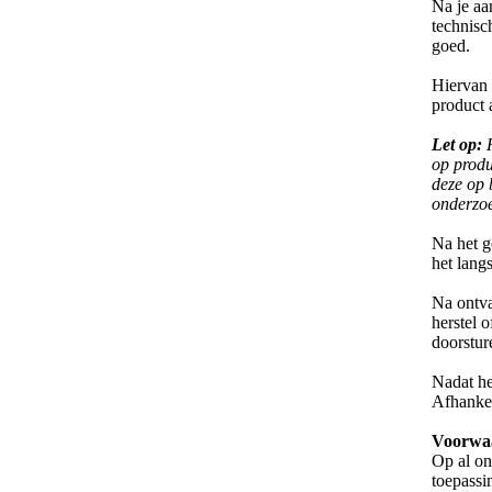
Na je aa
technisc
goed.
Hiervan 
product 
Let op:
op produ
deze op 
onderzo
Na het g
het langs
Na ontva
herstel 
doorstur
Nadat het
Afhankel
Voorwa
Op al on
toepassi