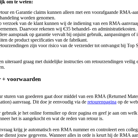
ijk om te weten:
tour en Garantie claims kunnen alleen met een voorafgaande RMA-aa
handeling worden genomen.
 verzoek van de klant kunnen wij de indiening van een RMA-aanvraa
ernemen. Daarvoor rekenen wij €35 behandel- en administratiekosten.
dere aanspraak op garantie vervalt bij onjuist gebruik, aanpassingen of in
iten de product specificaties van de fabrikant.
tourzendingen zijn voor risico van de verzender tot ontvangst bij Top 
n uiteraard graag met duidelijke instructies om retourzendingen veilig e
en.
r + voorwaarden
ur sturen van goederen gaat door middel van een RMA (Returned Mater
ation) aanvraag. Dit doe je eenvoudig via de
retourenpagina
op de webs
 gebruik je het online formulier op deze pagina en geef je aan om welk
nneer het is aangekocht en wat de reden van retour is.
nvraag krijg je automatisch een RMA nummer en controleert een colleg
he dienst jouw gegevens. Wanneer alles in orde is keurt hij de RMA aa