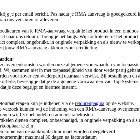
krijg je per email bericht. Pas nadat je RMA aanvraag is goedgekeurd k
aan ons versturen of afleveren!
oedkeuren van je RMA-aanvraag verpak je het product in een omdoos e
uct naar ons retour of breng je het langs. Wij controleren of het product
uct compleet, ongebruikt, in originele verpakking en als nieuw te verko
ij jouw RMA-aanvraag akkoord voor creditering.
arden:
nze overeenkomsten worden onze algemene voorwaarden van toepassin
d. Wij stemmen niet in met toepasselijkheid van door wederpartij gehan
den voor zover een wederpartij daarnaar verwijst. Bij bestellingen en 
 offerte, bevestig je dat je de algemene voorwaarden van Top Systems 
dat je deze begrijpt en hiermee instemt.
touraanvragen kun je indienen via de
retourenpagina
op de website.
 verzoek kunnen wij de indiening van een RMA-aanvraag overnemen
kenen wij €35 behandel- en administratiekosten.
tikelen dienen compleet, onbeschadigd, in originele verpakking en als
rkoopbaar te zijn
n kopie van de aankoopfactuur moet worden meegeleverd
tourtermijn: maximaal 30 dagen na factuurdatum