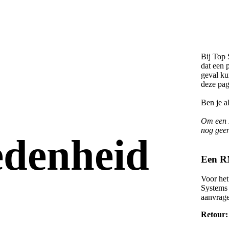
Bij Top 
dat een p
geval ku
deze pag
Ben je a
Om een R
nog geen
edenheid
Een R
Voor het
Systems 
aanvrage
Retour: