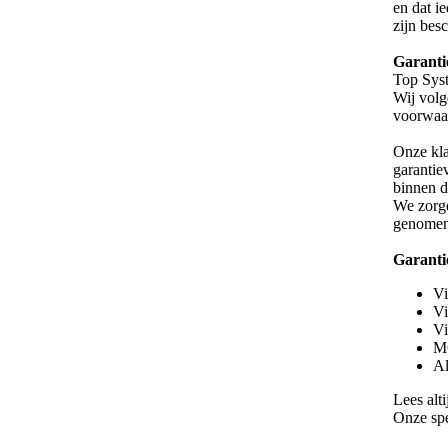
en dat i
zijn bes
Garanti
Top Syst
Wij volg
voorwaar
Onze kla
garantie
binnen d
We zorge
genomen 
Garanti
Vi
Vi
Vi
MG
Al
Lees alt
Onze spec