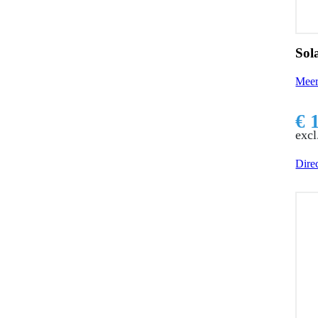
Sol
Meer
€ 
excl
Direc