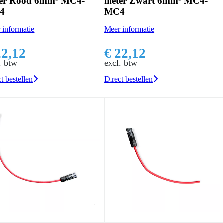
er Rood 6mm² MC4-
meter Zwart 6mm² MC4-
4
MC4
 informatie
Meer informatie
22,12
€ 22,12
. btw
excl. btw
t bestellen
Direct bestellen