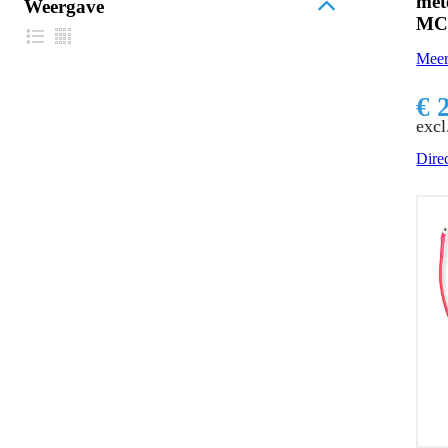
met
Weergave
MC
Meer
€ 
excl
Direc