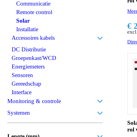
rol
Communicatie
Relais
Meer
Remote control
Scheidingstransformatoren
Solar
BMS (Battery Management System)
€ 
Installatie
excl
Accessoires kabels
Direc
DC Distributie
Perskabelogen
Groepenkast/WCD
Accuklemmen
Energiemeters
Isolatiekappen
Sensoren
Stekkers
Gereedschap
Krimpkousen
Interface
Monitoring & controle
Accumonitors
Systemen
Bedieningspanelen
Sol
Bedrijfsbatterijen
rol
Draadloos
Thuisbatterijen
Lengte (mm)