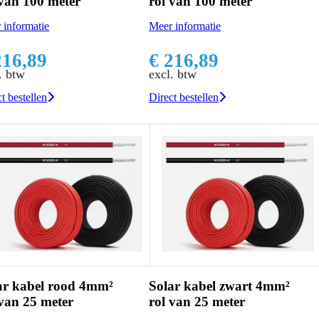
 van 100 meter
rol van 100 meter
 informatie
Meer informatie
216,89
€ 216,89
. btw
excl. btw
t bestellen
Direct bestellen
ar kabel rood 4mm²
Solar kabel zwart 4mm²
 van 25 meter
rol van 25 meter