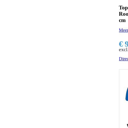
Top
Ro
cm
Meer
€ 
excl
Direc