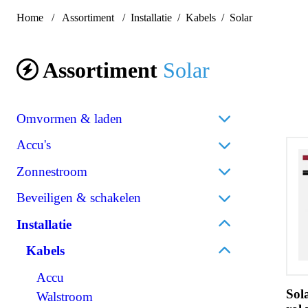
Home
Assortiment
Installatie
Kabels
Solar
Assortiment
Solar
Omvormen & laden
Acculaders
Accu's
Laadpalen
Lithium
Zonnestroom
Laadstroomverdelers
AGM
Zonnepanelen
Beveiligen & schakelen
Omvormen/laden combi
Gel
Omvormers zonnepanelen
Omvormen DC/AC
Omschakelautomaten
Installatie
Spiraalcel
Accessoires zonnepanelen
Omvormen DC/DC
Isolatiebewakers
Tractie
Kabels
120V Producten
Zekeringen
Accessoires accu's
OPzS
Accu
IEC/UK Producten
Zekeringhouders
OPzV
Sol
Walstroom
Accessoires Omvormen & laden
Schakelaars