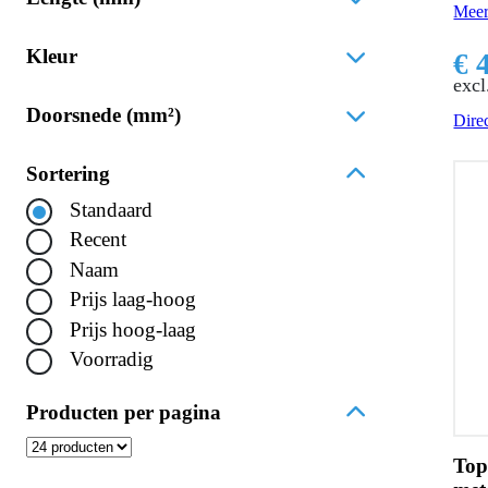
Meer
Kleur
€ 
excl
Doorsnede (mm²)
Direc
Sortering
Standaard
Recent
Naam
Prijs laag-hoog
Prijs hoog-laag
Voorradig
Producten per pagina
Top