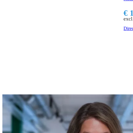
€ 
excl
Direc