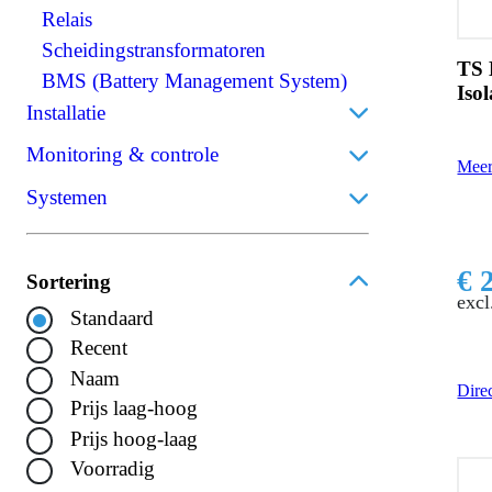
Relais
Scheidingstransformatoren
TS 
BMS (Battery Management System)
Iso
Installatie
Monitoring & controle
Kabels
Meer
Accumonitors
Accu
Systemen
Accessoires kabels
Bedieningspanelen
Walstroom
DC Distributie
Bedrijfsbatterijen
Perskabelogen
Draadloos
Communicatie
Groepenkast/WCD
Thuisbatterijen
Accuklemmen
€ 
Sortering
Remote control
Energiemeters
Isolatiekappen
excl
Standaard
Solar
Sensoren
Stekkers
Recent
Installatie
Gereedschap
Krimpkousen
Naam
Direc
Interface
Prijs laag-hoog
Prijs hoog-laag
Voorradig