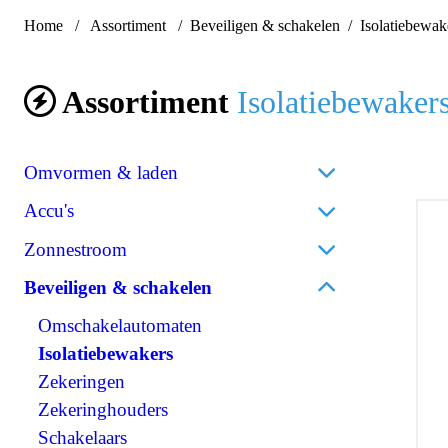
Home
Assortiment
Beveiligen & schakelen
Isolatiebewak
Assortiment
Isolatiebewaker
Omvormen & laden
Acculaders
Accu's
Laadpalen
Lithium
Zonnestroom
Laadstroomverdelers
AGM
Zonnepanelen
Beveiligen & schakelen
Omvormen/laden combi
Gel
Omvormers zonnepanelen
Omvormen DC/AC
Omschakelautomaten
Spiraalcel
Accessoires zonnepanelen
Omvormen DC/DC
Isolatiebewakers
Tractie
120V Producten
Zekeringen
Accessoires accu's
OPzS
IEC/UK Producten
Zekeringhouders
OPzV
Accessoires Omvormen & laden
Schakelaars