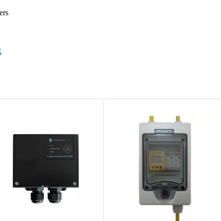
ers
s