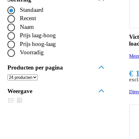
Standaard
Recent
Naam
Prijs laag-hoog
Vic
loa
Prijs hoog-laag
Voorradig
Meer
Producten per pagina
€ 
excl
Weergave
Direc