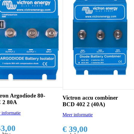
tron Argodiode 80-
Victron accu combiner
 2 80A
BCD 402 2 (40A)
 informatie
Meer informatie
43,00
€ 39,00
. btw