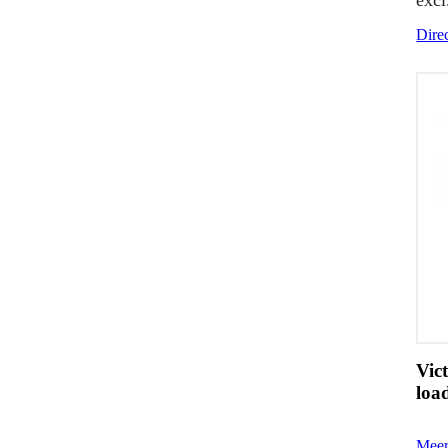
Direc
Vic
loa
Meer