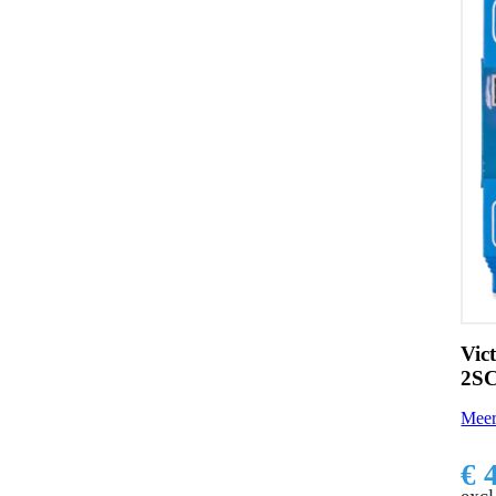
Vic
2SC
Meer
€ 
excl