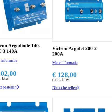
tron Argodiode 140-
Victron Argofet 200-2
 3 140A
200A
 informatie
Meer informatie
102,00
€ 128,00
. btw
excl. btw
t bestellen
Direct bestellen