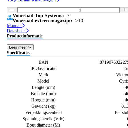
Voorraad Top Systems:
7
Voorraad extern magazijn:
>10
Manual
Datasheet
Productinformatie
Lees meer
Specificaties
EAN
871907602227
IP-classificatie
5
Merk
Victro
Model
Cyri
Lengte (mm)
4
Breedte (mm)
4
Hoogte (mm)
4
Gewicht (kg)
0.1
Verpakkingseenheid
Per stu
Spanningsbereik (Vdc)
Bout diameter (M)