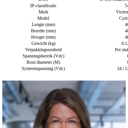
IP-classificatie
5
Merk
Victro
Model
Cyri
Lengte (mm)
4
Breedte (mm)
4
Hoogte (mm)
4
Gewicht (kg)
0.1
Verpakkingseenheid
Per stu
Spanningsbereik (Vdc)
Bout diameter (M)
Systeemspanning (Vdc)
24 | 1