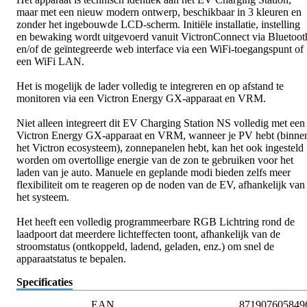
maar met een nieuw modern ontwerp, beschikbaar in 3 kleuren en
zonder het ingebouwde LCD-scherm. Initiële installatie, instelling
en bewaking wordt uitgevoerd vanuit VictronConnect via Bluetoot
en/of de geïntegreerde web interface via een WiFi-toegangspunt of
een WiFi LAN.
Het is mogelijk de lader volledig te integreren en op afstand te
monitoren via een Victron Energy GX-apparaat en VRM.
Niet alleen integreert dit EV Charging Station NS volledig met een
Victron Energy GX-apparaat en VRM, wanneer je PV hebt (binne
het Victron ecosysteem), zonnepanelen hebt, kan het ook ingesteld
worden om overtollige energie van de zon te gebruiken voor het
laden van je auto. Manuele en geplande modi bieden zelfs meer
flexibiliteit om te reageren op de noden van de EV, afhankelijk van
het systeem.
Het heeft een volledig programmeerbare RGB Lichtring rond de
laadpoort dat meerdere lichteffecten toont, afhankelijk van de
stroomstatus (ontkoppeld, ladend, geladen, enz.) om snel de
apparaatstatus te bepalen.
Specificaties
EAN
871907605849