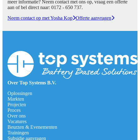
meer informatie? Neem contact met ons op, vraag een offerte
aan of bel direct naar:
0172 - 650 737
.
Neem contact op met Yosha Kop
Offerte aanvragen
Over Top Systems B.V.
Oplossingen
Markten
Projecten
Proces
Over ons
Vacatures
Beurzen & Evenementen
Trainingen
Subsidie aanvragen