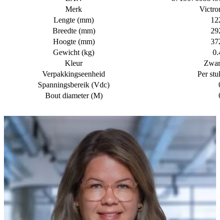
Merk
Victro
Lengte (mm)
12
Breedte (mm)
29
Hoogte (mm)
37
Gewicht (kg)
0.
Kleur
Zwar
Verpakkingseenheid
Per stu
Spanningsbereik (Vdc)
Bout diameter (M)