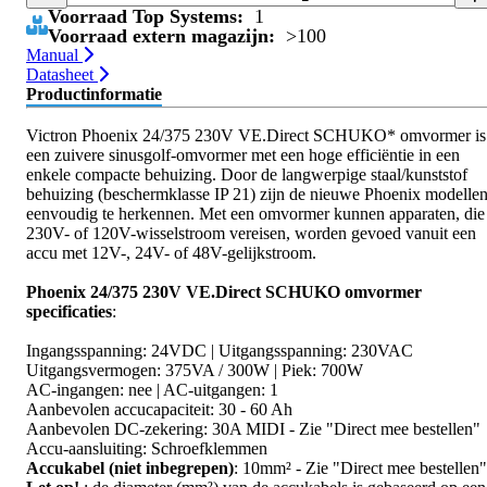
Voorraad Top Systems:
1
Voorraad extern magazijn:
>100
Manual
Datasheet
Productinformatie
Victron Phoenix 24/375 230V VE.Direct SCHUKO* omvormer is
een zuivere sinusgolf-omvormer met een hoge efficiëntie in een
enkele compacte behuizing. Door de langwerpige staal/kunststof
behuizing (beschermklasse IP 21) zijn de nieuwe Phoenix modelle
eenvoudig te herkennen. Met een omvormer kunnen apparaten, die
230V- of 120V-wisselstroom vereisen, worden gevoed vanuit een
accu met 12V-, 24V- of 48V-gelijkstroom.
Phoenix 24/375 230V VE.Direct SCHUKO omvormer
specificaties
:
Ingangsspanning: 24VDC | Uitgangsspanning: 230VAC
Uitgangsvermogen: 375VA / 300W | Piek: 700W
AC-ingangen: nee | AC-uitgangen: 1
Aanbevolen accucapaciteit: 30 - 60 Ah
Aanbevolen DC-zekering: 30A MIDI - Zie "Direct mee bestellen"
Accu-aansluiting: Schroefklemmen
Accukabel (niet inbegrepen)
: 10mm² - Zie "Direct mee bestellen"