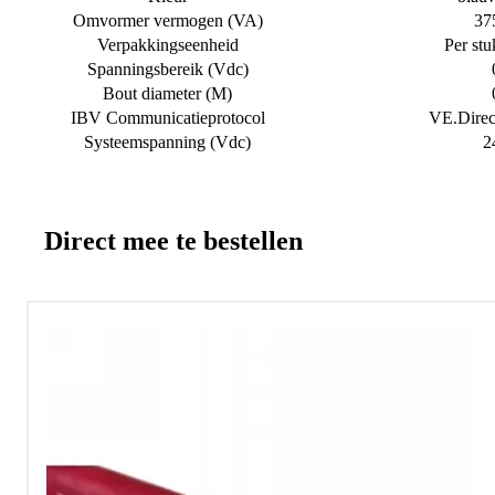
Omvormer vermogen (VA)
37
Verpakkingseenheid
Per stu
Spanningsbereik (Vdc)
Bout diameter (M)
IBV Communicatieprotocol
VE.Direc
Systeemspanning (Vdc)
2
Direct mee te bestellen