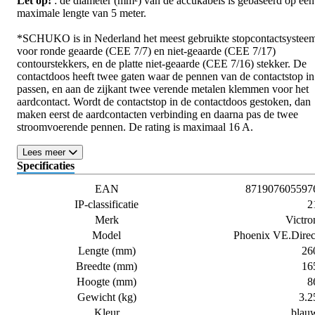
Let op!
: de diameter (mm²) van de accukabels is gebaseerd op een
maximale lengte van 5 meter.
*SCHUKO is in Nederland het meest gebruikte stopcontactsystee
voor ronde geaarde (CEE 7/7) en niet-geaarde (CEE 7/17)
contourstekkers, en de platte niet-geaarde (CEE 7/16) stekker. De
contactdoos heeft twee gaten waar de pennen van de contactstop in
passen, en aan de zijkant twee verende metalen klemmen voor het
aardcontact. Wordt de contactstop in de contactdoos gestoken, dan
maken eerst de aardcontacten verbinding en daarna pas de twee
stroomvoerende pennen. De rating is maximaal 16 A.
Lees meer
Specificaties
EAN
871907605597
IP-classificatie
2
Merk
Victro
Model
Phoenix VE.Direc
Lengte (mm)
26
Breedte (mm)
16
Hoogte (mm)
8
Gewicht (kg)
3.2
Kleur
blau