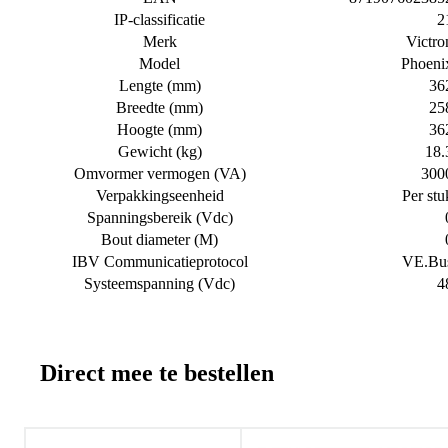
IP-classificatie
2
Merk
Victro
Model
Phoeni
Lengte (mm)
36
Breedte (mm)
25
Hoogte (mm)
36
Gewicht (kg)
18.
Omvormer vermogen (VA)
300
Verpakkingseenheid
Per stu
Spanningsbereik (Vdc)
Bout diameter (M)
IBV Communicatieprotocol
VE.Bu
Systeemspanning (Vdc)
4
Direct mee te bestellen