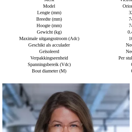
Model
Orio
Lengte (mm)
3
Breedte (mm)
7
Hoogte (mm)
7
Gewicht (kg)
0.
Maximale uitgangsstroom (Adc)
1
Geschikt als acculader
Ne
Geïsoleerd
Ne
Verpakkingseenheid
Per stu
Spanningsbereik (Vdc)
Bout diameter (M)