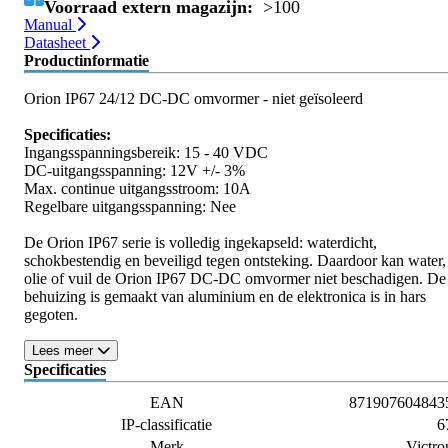
Voorraad extern magazijn:
>100
Manual
Datasheet
Productinformatie
Orion IP67 24/12 DC-DC omvormer - niet geïsoleerd
Specificaties:
Ingangsspanningsbereik: 15 - 40 VDC
DC-uitgangsspanning: 12V +/- 3%
Max. continue uitgangsstroom: 10A
Regelbare uitgangsspanning: Nee
De Orion IP67 serie is volledig ingekapseld: waterdicht,
schokbestendig en beveiligd tegen ontsteking. Daardoor kan water,
olie of vuil de Orion IP67 DC-DC omvormer niet beschadigen. De
behuizing is gemaakt van aluminium en de elektronica is in hars
gegoten.
Lees meer
Specificaties
EAN
871907604843
IP-classificatie
6
Merk
Victro