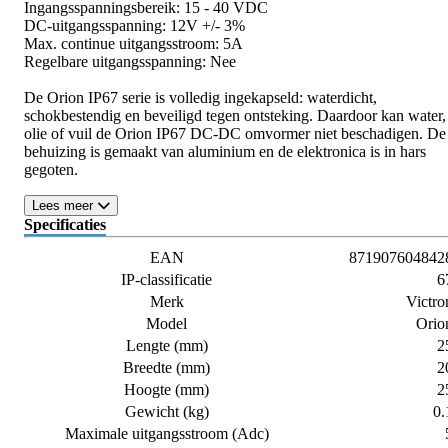
Ingangsspanningsbereik: 15 - 40 VDC
DC-uitgangsspanning: 12V +/- 3%
Max. continue uitgangsstroom: 5A
Regelbare uitgangsspanning: Nee
De Orion IP67 serie is volledig ingekapseld: waterdicht,
schokbestendig en beveiligd tegen ontsteking. Daardoor kan water,
olie of vuil de Orion IP67 DC-DC omvormer niet beschadigen. De
behuizing is gemaakt van aluminium en de elektronica is in hars
gegoten.
Lees meer
Specificaties
EAN
871907604842
IP-classificatie
6
Merk
Victro
Model
Orio
Lengte (mm)
2
Breedte (mm)
2
Hoogte (mm)
2
Gewicht (kg)
0.
Maximale uitgangsstroom (Adc)