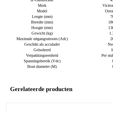
Merk
Victro
Model
Orio
Lengte (mm)
7
Breedte (mm)
18
Hoogte (mm)
13
Gewicht (kg)
1.
Maximale uitgangsstroom (Adc)
2
Geschikt als acculader
Ne
Geïsoleerd
J
Verpakkingseenheid
Per stu
Spanningsbereik (Vdc)
Bout diameter (M)
Gerelateerde producten