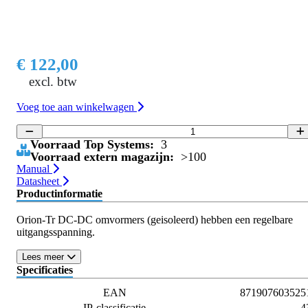
€ 122,00
excl. btw
Voeg toe aan winkelwagen
Voorraad Top Systems:
3
Voorraad extern magazijn:
>100
Manual
Datasheet
Productinformatie
Orion-Tr DC-DC omvormers (geisoleerd) hebben een regelbare
uitgangsspanning.
Lees meer
Specificaties
EAN
871907603525
IP-classificatie
4