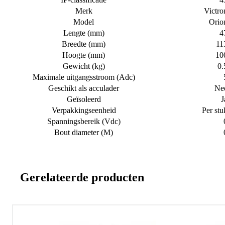
Merk
Victro
Model
Orio
Lengte (mm)
4
Breedte (mm)
11
Hoogte (mm)
10
Gewicht (kg)
0.
Maximale uitgangsstroom (Adc)
Geschikt als acculader
Ne
Geïsoleerd
J
Verpakkingseenheid
Per stu
Spanningsbereik (Vdc)
Bout diameter (M)
Gerelateerde producten