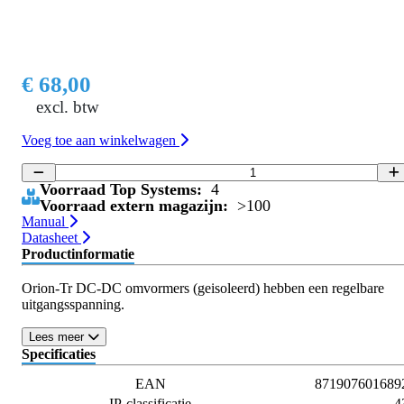
€ 68,00
excl. btw
Voeg toe aan winkelwagen
Voorraad Top Systems:
4
Voorraad extern magazijn:
>100
Manual
Datasheet
Productinformatie
Orion-Tr DC-DC omvormers (geisoleerd) hebben een regelbare
uitgangsspanning.
Lees meer
Specificaties
EAN
871907601689
IP-classificatie
4