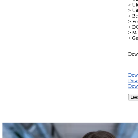
> Ui
> Ui
> Be
> Vo
> DC
> Ma
> Ge
Dow
Down
Down
Down
Lee