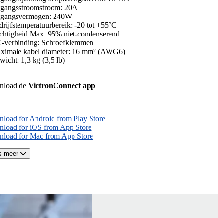
tgangsstroomstroom: 20A
tgangsvermogen: 240W
drijfstemperatuurbereik: -20 tot +55°C
chtigheid Max. 95% niet-condenserend
-verbinding: Schroefklemmen
ximale kabel diameter: 16 mm² (AWG6)
wicht: 1,3 kg (3,5 lb)
nload de
VictronConnect app
load for Android from Play Store
load for iOS from App Store
load for Mac from App Store
s meer