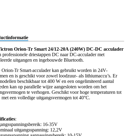
uctinformatie
ictron Orion-Tr Smart 24/12-20A (240W) DC-DC acculader
en professionele driestappen DC naar DC-acculader met
oleerde uitgangen en ingebouwde Bluetooth.
 Orion-Tr Smart-acculader kan gebruikt worden in 24V-
emen en is geschikt voor zowel loodzuur- als lithiumaccu’s. Er
 modellen beschikbaar tot 400 W en een ongelimiteerd aantal
eden kan op parallelle wijze aangesloten worden om het
angsvermogen te verhogen. Geschikt voor hoge temperaturen tot
 met een volledige uitgangsvermogen tot 40°C.
ificaties
:
gangsspanningsbereik: 16-35V
minaal uitgangsspanning: 12,2V
tgangsspanning aanpassingsbereik: 10-15V