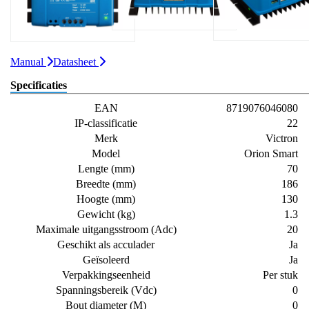
Manual
Datasheet
Specificaties
EAN
8719076046080
IP-classificatie
22
Merk
Victron
Model
Orion Smart
Lengte (mm)
70
Breedte (mm)
186
Hoogte (mm)
130
Gewicht (kg)
1.3
Maximale uitgangsstroom (Adc)
20
Geschikt als acculader
Ja
Geïsoleerd
Ja
Verpakkingseenheid
Per stuk
Spanningsbereik (Vdc)
0
Bout diameter (M)
0