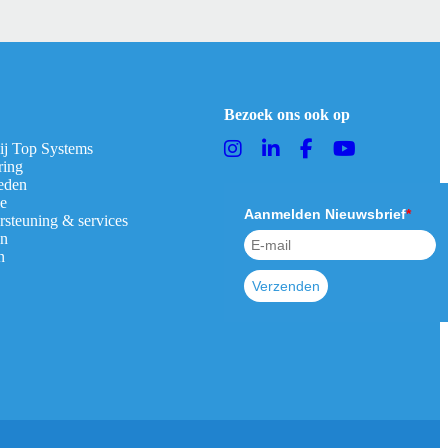
Bezoek ons ook op
bij Top Systems
ring
eden
ie
Aanmelden Nieuwsbrief
*
rsteuning & services
en
n
Verzenden