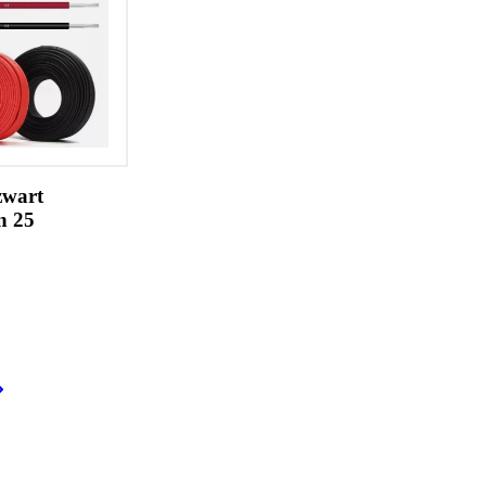
zwart
n 25