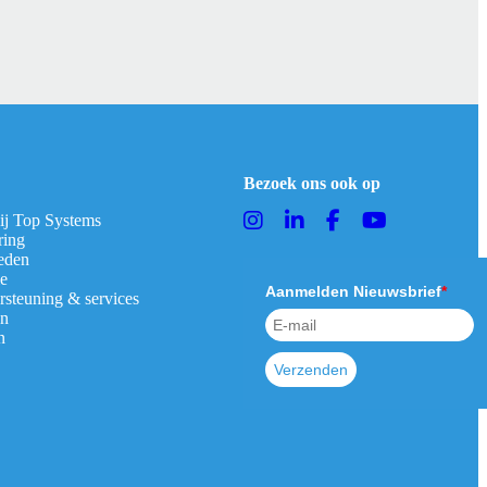
Bezoek ons ook op
bij Top Systems
ring
eden
ie
Aanmelden Nieuwsbrief
*
rsteuning & services
en
n
Verzenden