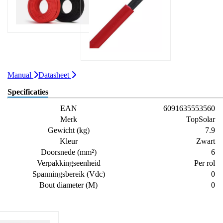
Manual
Datasheet
Specificaties
EAN
6091635553560
Merk
TopSolar
Gewicht (kg)
7.9
Kleur
Zwart
Doorsnede (mm²)
6
Verpakkingseenheid
Per rol
Spanningsbereik (Vdc)
0
Bout diameter (M)
0