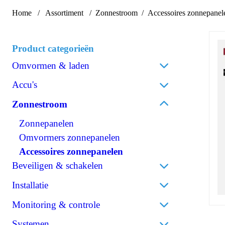
Home
Assortiment
Zonnestroom
Accessoires zonnepanel
Product categorieën
Omvormen & laden
Acculaders
Accu's
Laadpalen
Lithium
Zonnestroom
Laadstroomverdelers
AGM
Zonnepanelen
Omvormen/laden combi
Gel
Omvormers zonnepanelen
Omvormen DC/AC
Spiraalcel
Accessoires zonnepanelen
Omvormen DC/DC
Tractie
Beveiligen & schakelen
120V Producten
Accessoires accu's
OPzS
IEC/UK Producten
Omschakelautomaten
Installatie
OPzV
Accessoires Omvormen & laden
Isolatiebewakers
Monitoring & controle
Kabels
Zekeringen
Accumonitors
Accu
Systemen
Accessoires kabels