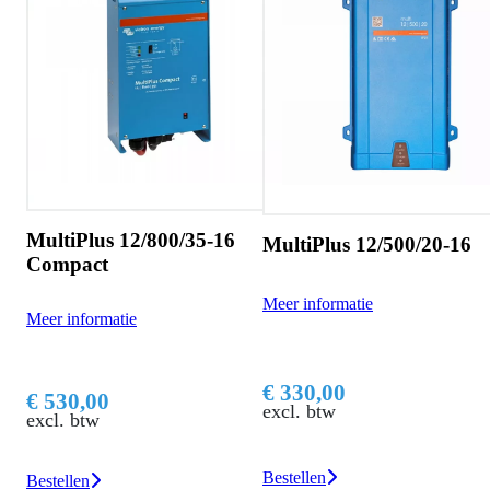
lus 12/800/35-16
MultiPlus 12/500/20-16
ct
Meer informatie
ormatie
MultiPlu
Meer inform
€ 330,00
00
excl. btw
tw
€ 520,0
excl. btw
Bestellen