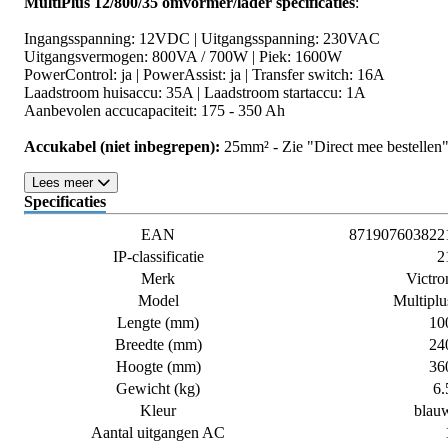
MultiPlus 12/800/35 omvormer/lader specificaties
:
Ingangsspanning: 12VDC | Uitgangsspanning: 230VAC
Uitgangsvermogen: 800VA / 700W | Piek: 1600W
PowerControl: ja | PowerAssist: ja | Transfer switch: 16A
Laadstroom huisaccu: 35A | Laadstroom startaccu: 1A
Aanbevolen accucapaciteit: 175 - 350 Ah
Accukabel (niet inbegrepen):
25mm² - Zie "Direct mee bestellen
Lees meer
Specificaties
EAN
871907603822
IP-classificatie
2
Merk
Victro
Model
Multiplu
Lengte (mm)
10
Breedte (mm)
24
Hoogte (mm)
36
Gewicht (kg)
6.
Kleur
blau
Aantal uitgangen AC