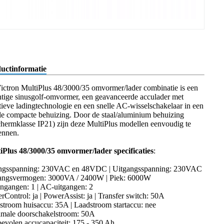
uctinformatie
ictron MultiPlus 48/3000/35 omvormer/lader combinatie is een
htige sinusgolf-omvormer, een geavanceerde acculader met
tieve ladingtechnologie en een snelle AC-wisselschakelaar in een
le compacte behuizing. Door de staal/aluminium behuizing
chermklasse IP21) zijn deze MultiPlus modellen eenvoudig te
ennen.
iPlus 48/3000/35 omvormer/lader specificaties
:
ngsspanning: 230VAC en 48VDC | Uitgangsspanning: 230VAC
angsvermogen: 3000VA / 2400W | Piek: 6000W
ngangen: 1 | AC-uitgangen: 2
rControl: ja | PowerAssist: ja | Transfer switch: 50A
stroom huisaccu: 35A | Laadstroom startaccu: nee
male doorschakelstroom: 50A
evolen accucapaciteit: 175 - 350 Ah