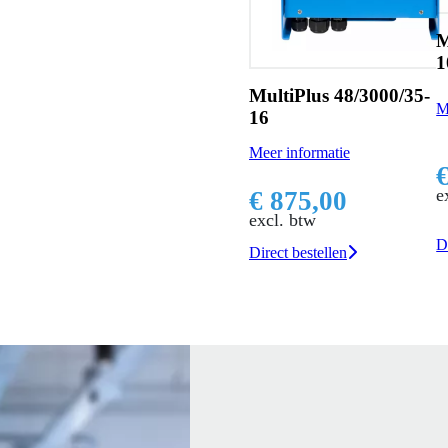
M
1
MultiPlus 48/3000/35-
M
16
Meer informatie
e
€ 875,00
excl. btw
D
Direct bestellen