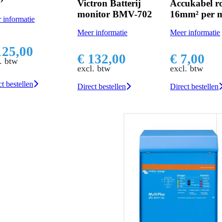
tron Batterij
Accukabel rood
itor BMV-702
16mm² per meter
Meer informatie
 informatie
Meer informatie
€ 16,99
132,00
€ 7,00
excl. btw
. btw
excl. btw
Product details
t bestellen
Direct bestellen