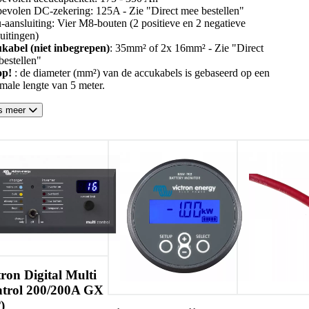
evolen DC-zekering: 125A - Zie "Direct mee bestellen"
-aansluiting: Vier M8-bouten (2 positieve en 2 negatieve
uitingen)
kabel (niet inbegrepen)
: 35mm² of 2x 16mm² - Zie "Direct
bestellen"
op!
: de diameter (mm²) van de accukabels is gebaseerd op een
male lengte van 5 meter.
s meer
Communicati
meter