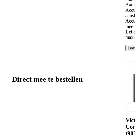
Aanb
Accu
aansl
Accu
mee 
Let 
maxi
Lee
Direct mee te bestellen
Victron Digital Multi
Control 200/200A GX
(90º)