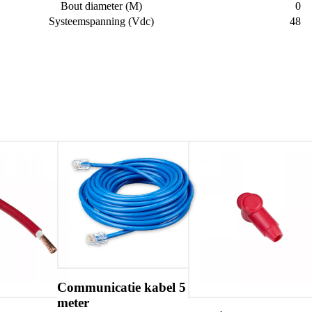
Bout diameter (M)
0
Systeemspanning (Vdc)
48
e kabel 5