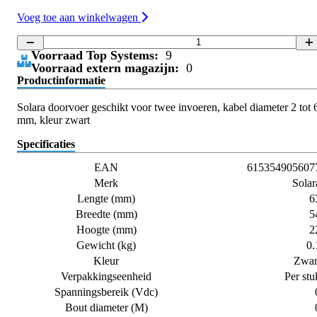
Voeg toe aan winkelwagen
Voorraad Top Systems:
9
Voorraad extern magazijn:
0
Productinformatie
Solara doorvoer geschikt voor twee invoeren, kabel diameter 2 tot 
mm, kleur zwart
Specificaties
EAN
615354905607
Merk
Solar
Lengte (mm)
6
Breedte (mm)
5
Hoogte (mm)
2
Gewicht (kg)
0.
Kleur
Zwar
Verpakkingseenheid
Per stu
Spanningsbereik (Vdc)
Bout diameter (M)