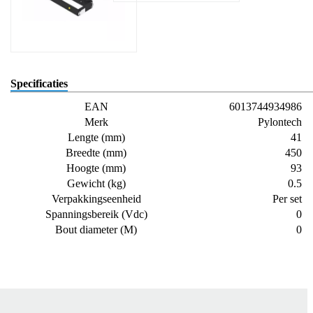
Specificaties
EAN
6013744934986
Merk
Pylontech
Lengte (mm)
41
Breedte (mm)
450
Hoogte (mm)
93
Gewicht (kg)
0.5
Verpakkingseenheid
Per set
Spanningsbereik (Vdc)
0
Bout diameter (M)
0