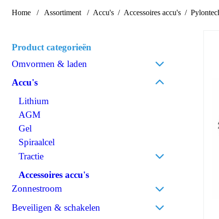
Home
Assortiment
Accu's
Accessoires accu's
Pylontec
Product categorieën
Omvormen & laden
Acculaders
Accu's
Laadpalen
Lithium
Laadstroomverdelers
AGM
Omvormen/laden combi
Gel
Omvormen DC/AC
Spiraalcel
Omvormen DC/DC
Tractie
120V Producten
Accessoires accu's
OPzS
IEC/UK Producten
OPzV
Zonnestroom
Accessoires Omvormen & laden
Zonnepanelen
Beveiligen & schakelen