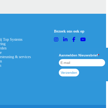
Bezoek ons ook op
bij Top Systems
ring
eden
ie
Aanmelden Nieuwsbrief
*
rsteuning & services
en
n
Verzenden