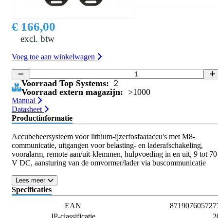
€ 166,00
excl. btw
Voeg toe aan winkelwagen
Voorraad Top Systems:
2
Voorraad extern magazijn:
>1000
Manual
Datasheet
Productinformatie
Accubeheersysteem voor lithium-ijzerfosfaataccu's met M8-
communicatie, uitgangen voor belasting- en laderafschakeling,
vooralarm, remote aan/uit-klemmen, hulpvoeding in en uit, 9 tot 70
V DC, aansturing van de omvormer/lader via buscommunicatie
Lees meer
Specificaties
EAN
871907605727
IP-classificatie
2