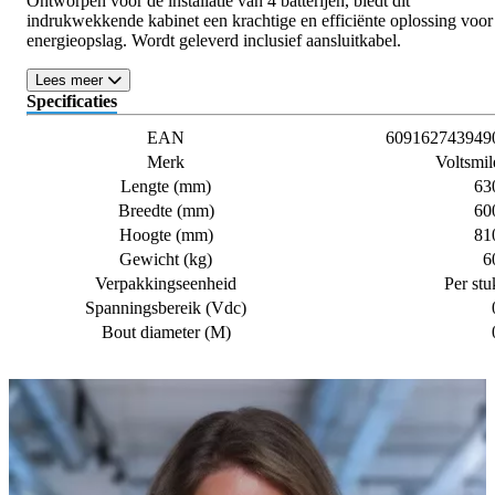
Ontworpen voor de installatie van 4 batterijen, biedt dit
indrukwekkende kabinet een krachtige en efficiënte oplossing voor
energieopslag. Wordt geleverd inclusief aansluitkabel.
Lees meer
Specificaties
EAN
609162743949
Merk
Voltsmil
Lengte (mm)
63
Breedte (mm)
60
Hoogte (mm)
81
Gewicht (kg)
6
Verpakkingseenheid
Per stu
Spanningsbereik (Vdc)
Bout diameter (M)