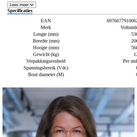
Lees meer
Specificaties
EAN
697667791006
Merk
Voltsmil
Lengte (mm)
53
Breedte (mm)
20
Hoogte (mm)
56
Gewicht (kg)
1
Verpakkingseenheid
Per stu
Spanningsbereik (Vdc)
Bout diameter (M)