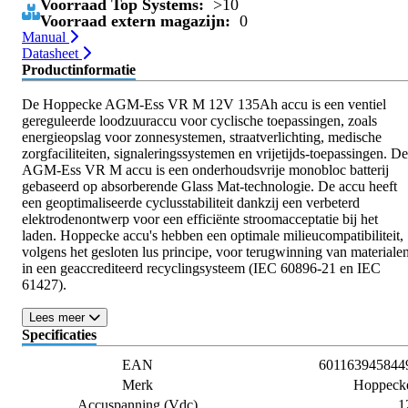
Voorraad Top Systems:
>10
Voorraad extern magazijn:
0
Manual
Datasheet
Productinformatie
De Hoppecke AGM-Ess VR M 12V 135Ah accu is een ventiel
gereguleerde loodzuuraccu voor cyclische toepassingen, zoals
energieopslag voor zonnesystemen, straatverlichting, medische
zorgfaciliteiten, signaleringssystemen en vrijetijds-toepassingen. De
AGM-Ess VR M accu is een onderhoudsvrije monobloc batterij
gebaseerd op absorberende Glass Mat-technologie. De accu heeft
een geoptimaliseerde cyclusstabiliteit dankzij een verbeterd
elektrodenontwerp voor een efficiënte stroomacceptatie bij het
laden. Hoppecke accu's hebben een optimale milieucompatibiliteit,
volgens het gesloten lus principe, voor terugwinning van materiale
in een geaccrediteerd recyclingsysteem (IEC 60896-21 en IEC
61427).
Lees meer
Specificaties
EAN
601163945844
Merk
Hoppeck
Accuspanning (Vdc)
1