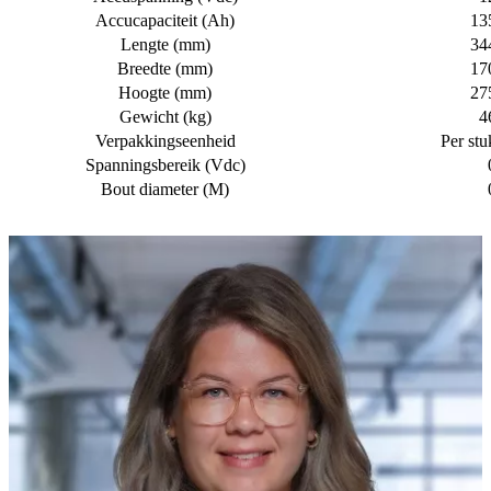
Accucapaciteit (Ah)
13
Lengte (mm)
34
Breedte (mm)
17
Hoogte (mm)
27
Gewicht (kg)
4
Verpakkingseenheid
Per stu
Spanningsbereik (Vdc)
Bout diameter (M)