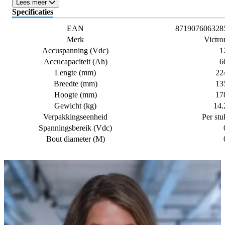
Lees meer
Specificaties
EAN
871907606328
Merk
Victro
Accuspanning (Vdc)
1
Accucapaciteit (Ah)
6
Lengte (mm)
22
Breedte (mm)
13
Hoogte (mm)
17
Gewicht (kg)
14.
Verpakkingseenheid
Per stu
Spanningsbereik (Vdc)
Bout diameter (M)