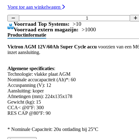
Voeg toe aan winkelwagen
Voorraad Top Systems:
>10
Voorraad extern magazijn:
>1000
Productinformatie
Victron AGM 12V/60Ah Super Cycle accu
voorzien van een M
inzet aansluiting.
Algemene specificaties
:
Technologie: vlakke plaat AGM
Nominale accucapaciteit (Ah)*: 60
Accuspanning (V): 12
Aansluiting: koper
Afmetingen (mm): 224x135x178
Gewicht (kg): 15
CCA< @0°F: 300
RES CAP @80°F: 90
* Nominale Capaciteit: 20u ontlading bij 25°C