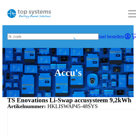
Snel bestellen
Accu's
TS Enovations Li-Swap accusysteem 9,2kWh
Artikelnummer:
HKLISWAP45-48SYS