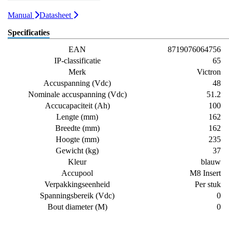
Manual
Datasheet
Specificaties
EAN
8719076064756
IP-classificatie
65
Merk
Victron
Accuspanning (Vdc)
48
Nominale accuspanning (Vdc)
51.2
Accucapaciteit (Ah)
100
Lengte (mm)
162
Breedte (mm)
162
Hoogte (mm)
235
Gewicht (kg)
37
Kleur
blauw
Accupool
M8 Insert
Verpakkingseenheid
Per stuk
Spanningsbereik (Vdc)
0
Bout diameter (M)
0