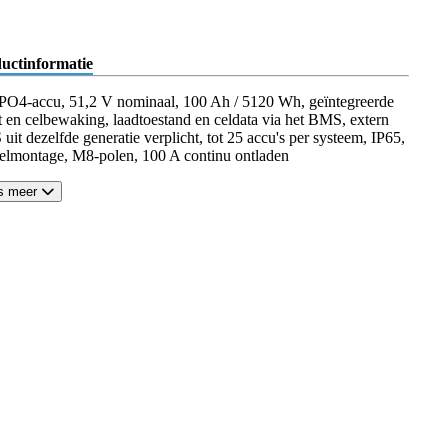
uctinformatie
PO4-accu, 51,2 V nominaal, 100 Ah / 5120 Wh, geïntegreerde
t en celbewaking, laadtoestand en celdata via het BMS, extern
it dezelfde generatie verplicht, tot 25 accu's per systeem, IP65,
elmontage, M8-polen, 100 A continu ontladen
s meer