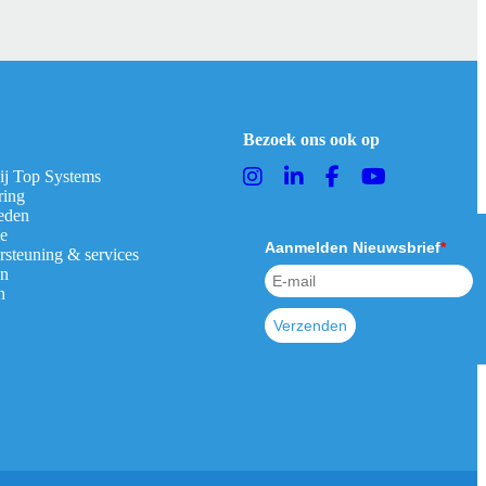
Bezoek ons ook op
bij Top Systems
ring
eden
ie
Aanmelden Nieuwsbrief
*
rsteuning & services
en
n
Verzenden