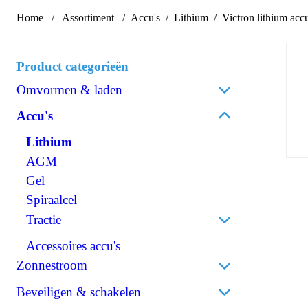
Home
Assortiment
Accu's
Lithium
Victron lithium a
Product categorieën
Omvormen & laden
Acculaders
Accu's
Laadpalen
Lithium
Laadstroomverdelers
AGM
Omvormen/laden combi
Gel
Omvormen DC/AC
Spiraalcel
Omvormen DC/DC
Tractie
120V Producten
Accessoires accu's
OPzS
IEC/UK Producten
OPzV
Zonnestroom
Accessoires Omvormen & laden
Zonnepanelen
Beveiligen & schakelen