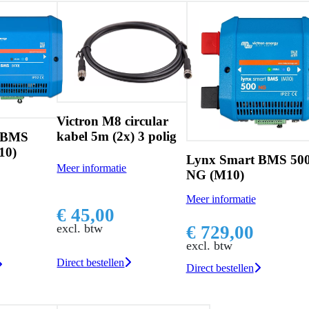
M8 circular
Victron M8 circu
 (2x) 3 polig
kabel 1m (2x) 3 p
Lynx Smart BMS 500
matie
Meer informatie
NG (M10)
Meer informatie
00
€ 35,00
excl. btw
€ 729,00
excl. btw
ellen
Direct bestellen
Direct bestellen