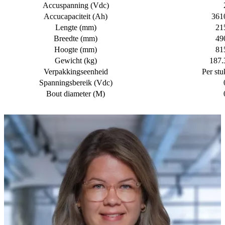
Accuspanning (Vdc)
Accucapaciteit (Ah)
361
Lengte (mm)
21
Breedte (mm)
49
Hoogte (mm)
81
Gewicht (kg)
187.
Verpakkingseenheid
Per stu
Spanningsbereik (Vdc)
Bout diameter (M)