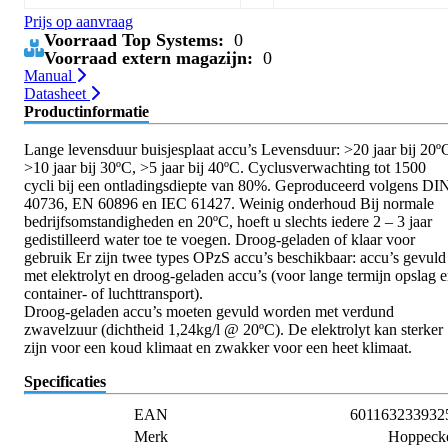
Prijs op aanvraag
Voorraad Top Systems:
0
Voorraad extern magazijn:
0
Manual
Datasheet
Productinformatie
Lange levensduur buisjesplaat accu’s Levensduur: >20 jaar bij 20º
>10 jaar bij 30ºC, >5 jaar bij 40ºC. Cyclusverwachting tot 1500
cycli bij een ontladingsdiepte van 80%. Geproduceerd volgens DI
40736, EN 60896 en IEC 61427. Weinig onderhoud Bij normale
bedrijfsomstandigheden en 20ºC, hoeft u slechts iedere 2 – 3 jaar
gedistilleerd water toe te voegen. Droog-geladen of klaar voor
gebruik Er zijn twee types OPzS accu’s beschikbaar: accu’s gevuld
met elektrolyt en droog-geladen accu’s (voor lange termijn opslag 
container- of luchttransport).
Droog-geladen accu’s moeten gevuld worden met verdund
zwavelzuur (dichtheid 1,24kg/l @ 20ºC). De elektrolyt kan sterker
zijn voor een koud klimaat en zwakker voor een heet klimaat.
Specificaties
EAN
601163233932
Merk
Hoppeck