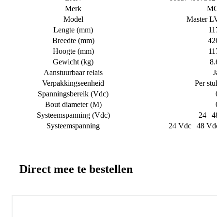
Merk
M
Model
Master L
Lengte (mm)
11
Breedte (mm)
42
Hoogte (mm)
11
Gewicht (kg)
8.
Aanstuurbaar relais
J
Verpakkingseenheid
Per stu
Spanningsbereik (Vdc)
Bout diameter (M)
Systeemspanning (Vdc)
24 | 4
Systeemspanning
24 Vdc | 48 Vd
Direct mee te bestellen