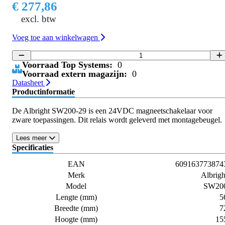
€ 277,86
excl. btw
Voeg toe aan winkelwagen
Voorraad Top Systems:
0
Voorraad extern magazijn:
0
Datasheet
Productinformatie
De Albright SW200-29 is een 24VDC magneetschakelaar voor
zware toepassingen. Dit relais wordt geleverd met montagebeugel.
Lees meer
Specificaties
EAN
609163773874
Merk
Albrigh
Model
SW20
Lengte (mm)
5
Breedte (mm)
7
Hoogte (mm)
15