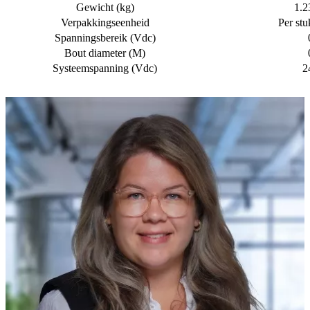
Gewicht (kg)
1.2
Verpakkingseenheid
Per stu
Spanningsbereik (Vdc)
Bout diameter (M)
Systeemspanning (Vdc)
2