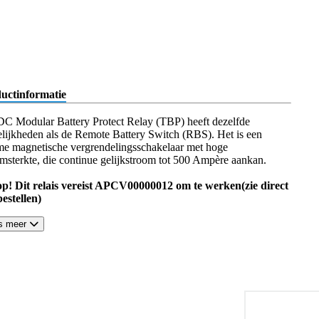
uctinformatie
DC Modular Battery Protect Relay (TBP) heeft dezelfde
lijkheden als de Remote Battery Switch (RBS). Het is een
me magnetische vergrendelingsschakelaar met hoge
omsterkte, die continue gelijkstroom tot 500 Ampère aankan.
op! Dit relais vereist APCV00000012 om te werken(zie direct
estellen)
s meer