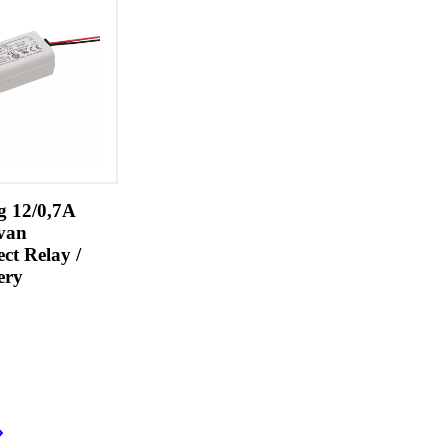
 12/0,7A
 van
ct Relay /
ery