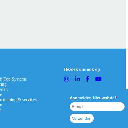
Bezoek ons ook op
bij Top Systems
ring
eden
ie
Aanmelden Nieuwsbrief
*
rsteuning & services
en
n
Verzenden