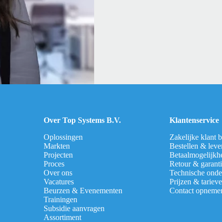
Over Top Systems B.V.
Klantenservice
Oplossingen
Zakelijke klant 
Markten
Bestellen & leve
Projecten
Betaalmogelijkh
Proces
Retour & garant
Over ons
Technische onde
Vacatures
Prijzen & tariev
Beurzen & Evenementen
Contact opneme
Trainingen
Subsidie aanvragen
Assortiment