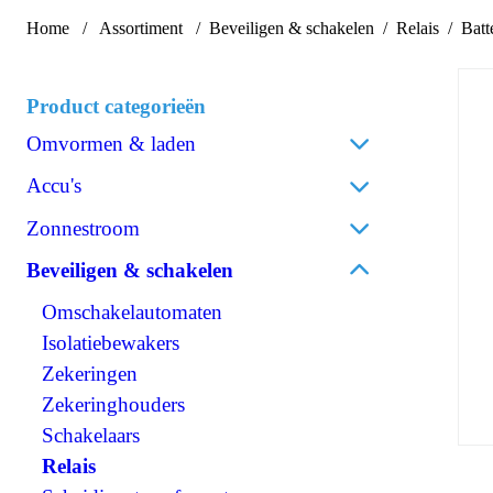
Home
Assortiment
Beveiligen & schakelen
Relais
Batt
Product categorieën
Omvormen & laden
Acculaders
Accu's
Laadpalen
Lithium
Zonnestroom
Laadstroomverdelers
AGM
Zonnepanelen
Beveiligen & schakelen
Omvormen/laden combi
Gel
Omvormers zonnepanelen
Omvormen DC/AC
Omschakelautomaten
Spiraalcel
Accessoires zonnepanelen
Omvormen DC/DC
Isolatiebewakers
Tractie
120V Producten
Zekeringen
Accessoires accu's
OPzS
IEC/UK Producten
Zekeringhouders
OPzV
Accessoires Omvormen & laden
Schakelaars
Relais