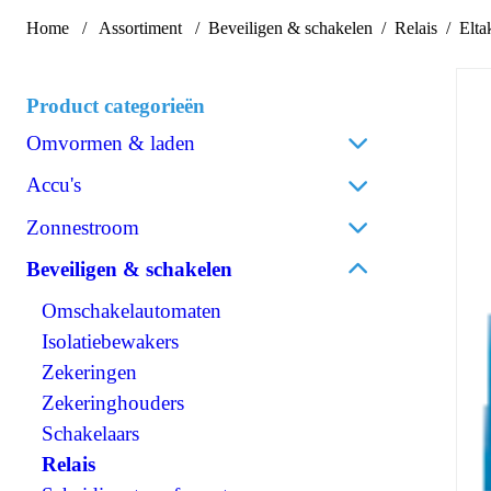
Home
Assortiment
Beveiligen & schakelen
Relais
Elta
Product categorieën
Omvormen & laden
Acculaders
Accu's
Laadpalen
Lithium
Zonnestroom
Laadstroomverdelers
AGM
Zonnepanelen
Beveiligen & schakelen
Omvormen/laden combi
Gel
Omvormers zonnepanelen
Omvormen DC/AC
Omschakelautomaten
Spiraalcel
Accessoires zonnepanelen
Omvormen DC/DC
Isolatiebewakers
Tractie
120V Producten
Zekeringen
Accessoires accu's
OPzS
IEC/UK Producten
Zekeringhouders
OPzV
Accessoires Omvormen & laden
Schakelaars
Relais