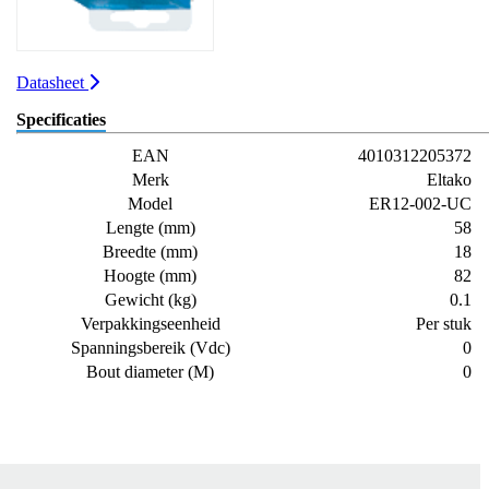
Datasheet
Specificaties
EAN
4010312205372
Merk
Eltako
Model
ER12-002-UC
Lengte (mm)
58
Breedte (mm)
18
Hoogte (mm)
82
Gewicht (kg)
0.1
Verpakkingseenheid
Per stuk
Spanningsbereik (Vdc)
0
Bout diameter (M)
0