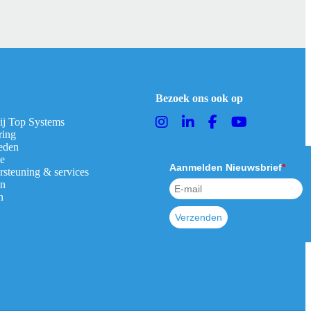
Bezoek ons ook op
bij Top Systems
ring
eden
ie
Aanmelden Nieuwsbrief
*
rsteuning & services
en
n
Verzenden