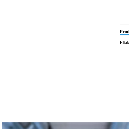
Prod
Elta