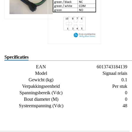
Specificaties
EAN
6013743184139
Model
Signaal relais
Gewicht (kg)
0.1
Verpakkingseenheid
Per stuk
Spanningsbereik (Vdc)
0
Bout diameter (M)
0
Systeemspanning (Vdc)
48