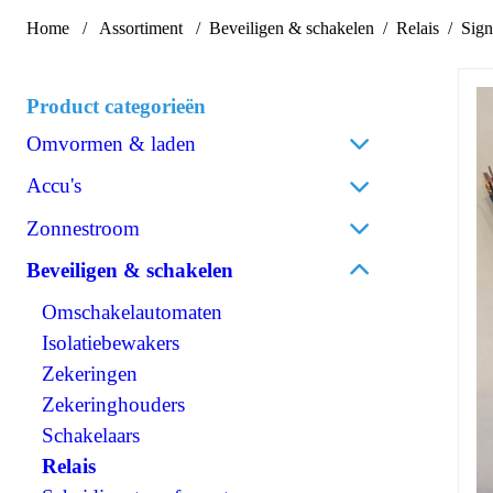
Home
Assortiment
Beveiligen & schakelen
Relais
Sig
Product categorieën
Omvormen & laden
Acculaders
Accu's
Laadpalen
Lithium
Zonnestroom
Laadstroomverdelers
AGM
Zonnepanelen
Beveiligen & schakelen
Omvormen/laden combi
Gel
Omvormers zonnepanelen
Omvormen DC/AC
Omschakelautomaten
Spiraalcel
Accessoires zonnepanelen
Omvormen DC/DC
Isolatiebewakers
Tractie
120V Producten
Zekeringen
Accessoires accu's
OPzS
IEC/UK Producten
Zekeringhouders
OPzV
Accessoires Omvormen & laden
Schakelaars
Relais