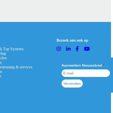
Bezoek ons ook op
bij Top Systems
ring
eden
ie
Aanmelden Nieuwsbrief
*
rsteuning & services
en
n
Verzenden