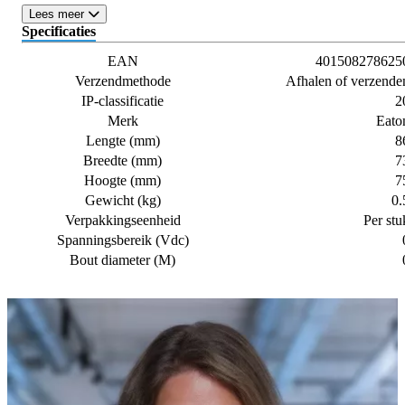
Lees meer
Specificaties
EAN
401508278625
Verzendmethode
Afhalen of verzende
IP-classificatie
2
Merk
Eato
Lengte (mm)
8
Breedte (mm)
7
Hoogte (mm)
7
Gewicht (kg)
0.
Verpakkingseenheid
Per stu
Spanningsbereik (Vdc)
Bout diameter (M)