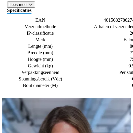
Lees meer
Specificaties
EAN
401508278627
Verzendmethode
Afhalen of verzende
IP-classificatie
2
Merk
Eato
Lengte (mm)
8
Breedte (mm)
7
Hoogte (mm)
7
Gewicht (kg)
0.
Verpakkingseenheid
Per stu
Spanningsbereik (Vdc)
Bout diameter (M)