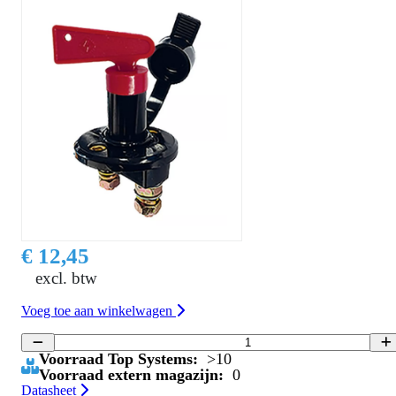
€ 12,45
excl. btw
Voeg toe aan winkelwagen
Voorraad Top Systems:
>10
Voorraad extern magazijn:
0
Datasheet