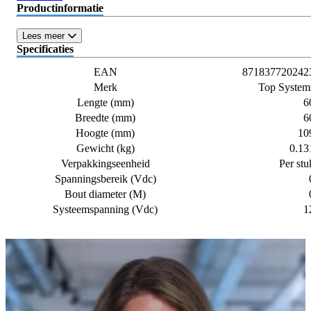
Productinformatie
Lees meer
Specificaties
EAN
871837720242
Merk
Top System
Lengte (mm)
6
Breedte (mm)
6
Hoogte (mm)
10
Gewicht (kg)
0.13
Verpakkingseenheid
Per stu
Spanningsbereik (Vdc)
Bout diameter (M)
Systeemspanning (Vdc)
1