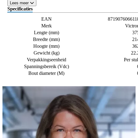
Lees meer
Specificaties
EAN
871907606611
Merk
Victro
Lengte (mm)
37
Breedte (mm)
21
Hoogte (mm)
36
Gewicht (kg)
22.
Verpakkingseenheid
Per stu
Spanningsbereik (Vdc)
Bout diameter (M)