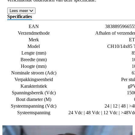
Lees meer
Specificaties
EAN
383889596655
Verzendmethode
Afhalen of verzende
Merk
ET
Model
CH10/14x85 
Lengte (mm)
8
Breedte (mm)
1
Hoogte (mm)
1
Nominale stroom (Adc)
6
Verpakkingseenheid
Per stu
Karakteristiek
gP
Spanningsbereik (Vdc)
150
Bout diameter (M)
Systeemspanning (Vdc)
24 | 12 | 48 | >4
Systeemspanning
24 Vdc | 48 Vdc | 12 Vdc | >48Vd