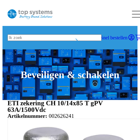
Snel bestellen
Beveiligen & schakelen
ETI zekering CH 10/14x85 T gPV
63A/1500Vdc
Artikelnummer:
002626241