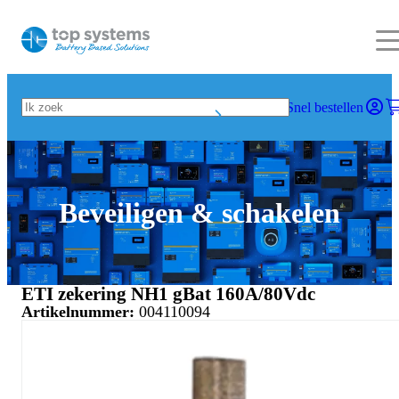
Snel bestellen
Beveiligen & schakelen
ETI zekering NH1 gBat 160A/80Vdc
Artikelnummer:
004110094