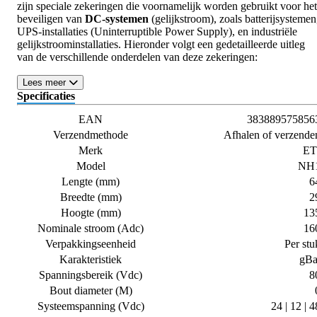
zijn speciale zekeringen die voornamelijk worden gebruikt voor het
beveiligen van
DC-systemen
(gelijkstroom), zoals batterijsystemen
UPS-installaties (Uninterruptible Power Supply), en industriële
gelijkstroominstallaties. Hieronder volgt een gedetailleerde uitleg
van de verschillende onderdelen van deze zekeringen:
Lees meer
Specificaties
EAN
383889575856
Verzendmethode
Afhalen of verzende
Merk
ET
Model
NH
Lengte (mm)
6
Breedte (mm)
2
Hoogte (mm)
13
Nominale stroom (Adc)
16
Verpakkingseenheid
Per stu
Karakteristiek
gBa
Spanningsbereik (Vdc)
8
Bout diameter (M)
Systeemspanning (Vdc)
24 | 12 | 4