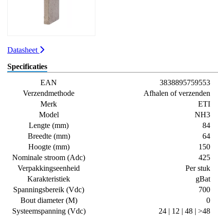
Datasheet
Specificaties
EAN
3838895759553
Verzendmethode
Afhalen of verzenden
Merk
ETI
Model
NH3
Lengte (mm)
84
Breedte (mm)
64
Hoogte (mm)
150
Nominale stroom (Adc)
425
Verpakkingseenheid
Per stuk
Karakteristiek
gBat
Spanningsbereik (Vdc)
700
Bout diameter (M)
0
Systeemspanning (Vdc)
24 | 12 | 48 | >48