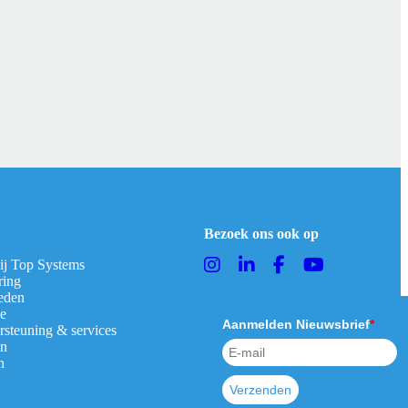
Bezoek ons ook op
bij Top Systems
ring
eden
ie
Aanmelden Nieuwsbrief
*
rsteuning & services
en
n
Verzenden