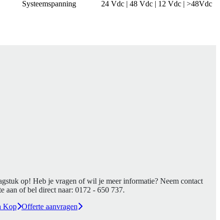
Systeemspanning
24 Vdc | 48 Vdc | 12 Vdc | >48Vdc
agstuk op! Heb je vragen of wil je meer informatie? Neem contact
e aan of bel direct naar:
0172 - 650 737
.
a Kop
Offerte aanvragen