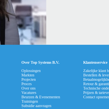
Over Top Systems B.V.
Klantenservice
Oplossingen
Zakelijke klant 
Markten
Bestellen & leve
Projecten
Betaalmogelijkh
Proces
Retour & garant
Over ons
Technische onde
Vacatures
Prijzen & tariev
Beurzen & Evenementen
Contact opneme
Trainingen
Subsidie aanvragen