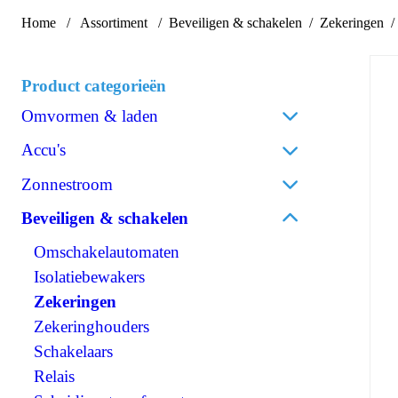
Home
Assortiment
Beveiligen & schakelen
Zekeringen
Product categorieën
Omvormen & laden
Acculaders
Accu's
Laadpalen
Lithium
Zonnestroom
Laadstroomverdelers
AGM
Zonnepanelen
Beveiligen & schakelen
Omvormen/laden combi
Gel
Omvormers zonnepanelen
Omvormen DC/AC
Omschakelautomaten
Spiraalcel
Accessoires zonnepanelen
Omvormen DC/DC
Isolatiebewakers
Tractie
120V Producten
Zekeringen
Accessoires accu's
OPzS
IEC/UK Producten
Zekeringhouders
OPzV
Accessoires Omvormen & laden
Schakelaars
Relais