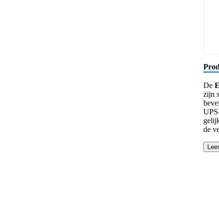
Prod
De
E
zijn
beve
UPS-i
gelij
de v
Lee