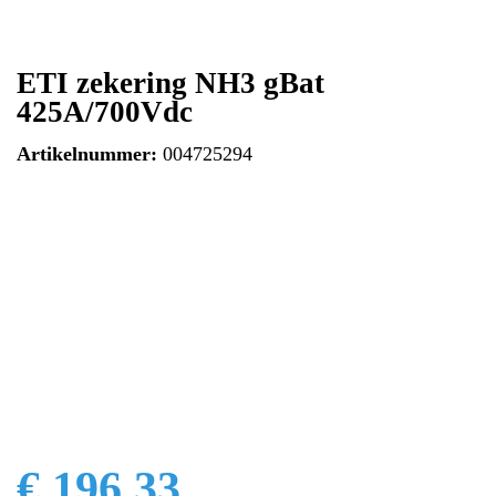
ETI zekering NH3 gBat
425A/700Vdc
Artikelnummer:
004725294
€ 196,33