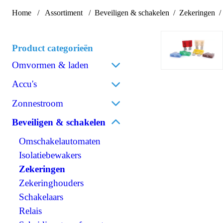
Home
Assortiment
Beveiligen & schakelen
Zekeringen
Product categorieën
Omvormen & laden
Acculaders
Accu's
Laadpalen
Lithium
Zonnestroom
Laadstroomverdelers
AGM
Zonnepanelen
Beveiligen & schakelen
Omvormen/laden combi
Gel
Omvormers zonnepanelen
Omvormen DC/AC
Omschakelautomaten
Spiraalcel
Accessoires zonnepanelen
Omvormen DC/DC
Isolatiebewakers
Tractie
120V Producten
Zekeringen
Accessoires accu's
OPzS
IEC/UK Producten
Zekeringhouders
OPzV
Accessoires Omvormen &
Schakelaars
laden
Relais