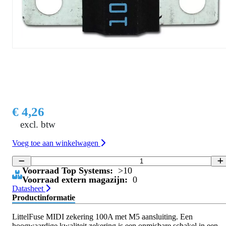
€ 4,26
excl. btw
Voeg toe aan winkelwagen
Voorraad Top Systems:
>10
Voorraad extern magazijn:
0
Datasheet
Productinformatie
LittelFuse MIDI zekering 100A met M5 aansluiting. Een
hoogwaardige kwaliteit zekering is een onmisbare schakel in een