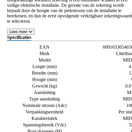
veilige elektrische installatie. De grootte van de zekering wordt
bepaalt door de hoogte van de piekstroom van de installatie te
berekenen, en dan de eerst opvolgende verkrijgbare zekeringwaard
te selecteren.
Lees meer
Specificaties
EAN
609163365465
Merk
Littelfus
Model
MID
Lengte (mm)
4
Breedte (mm)
1
Hoogte (mm)
Gewicht (kg)
0.0
Aansluiting
M
Type aansluiting
MID
Nominale stroom (Adc)
10
Verpakkingseenheid
Per stu
Karakteristiek
MID
Spanningsbereik (Vdc)
3
Bout diameter (M)