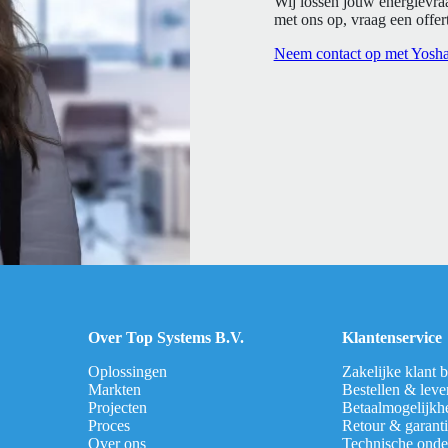
Wij lossen jouw energievra
met ons op, vraag een offert
Neem contact op met Yosh
Over Top Systems B.V.
Klantenservice
Oplossingen
Zakelijke klant 
Markten
Bestellen & leve
Projecten
Betaalmogelijkh
Proces
Retour & garant
Over ons
Technische onde