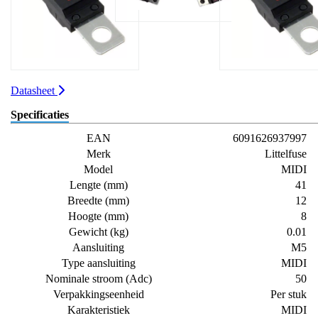
Datasheet
Specificaties
EAN
6091626937997
Merk
Littelfuse
Model
MIDI
Lengte (mm)
41
Breedte (mm)
12
Hoogte (mm)
8
Gewicht (kg)
0.01
Aansluiting
M5
Type aansluiting
MIDI
Nominale stroom (Adc)
50
Verpakkingseenheid
Per stuk
Karakteristiek
MIDI