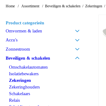
Home
Assortiment
Beveiligen & schakelen
Zekeringen
Product categorieën
Omvormen & laden
Acculaders
Accu's
Laadpalen
Lithium
Zonnestroom
Laadstroomverdelers
AGM
Zonnepanelen
Beveiligen & schakelen
Omvormen/laden combi
Gel
Omvormers zonnepanelen
Omvormen DC/AC
Omschakelautomaten
Spiraalcel
Accessoires zonnepanelen
Omvormen DC/DC
Isolatiebewakers
Tractie
120V Producten
Zekeringen
Accessoires accu's
OPzS
IEC/UK Producten
Zekeringhouders
OPzV
Accessoires Omvormen & laden
Schakelaars
Relais