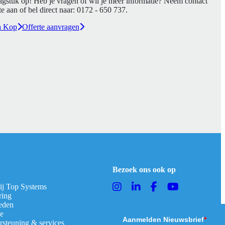
agstuk op! Heb je vragen of wil je meer informatie? Neem contact
e aan of bel direct naar:
0172 - 650 737
.
a Kop
Offerte aanvragen
Bezoek ons ook op
bij Top Systems
ring
eden
ie
Aanmelden Nieuwsbrief
*
rsteuning & services