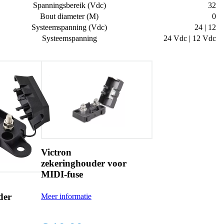
Spanningsbereik (Vdc)
32
Bout diameter (M)
0
Systeemspanning (Vdc)
24 | 12
Systeemspanning
24 Vdc | 12 Vdc
Victron
zekeringhouder voor
MIDI-fuse
der
Meer informatie