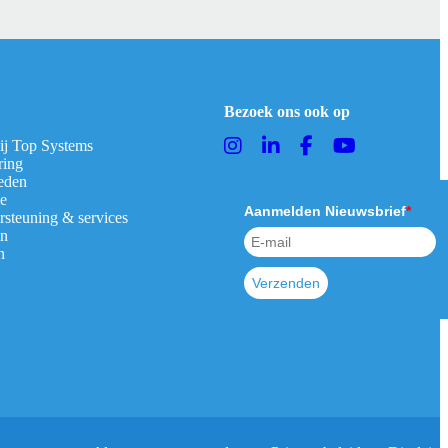
Bezoek ons ook op
bij Top Systems
ring
eden
ie
Aanmelden Nieuwsbrief
*
rsteuning & services
en
n
Verzenden