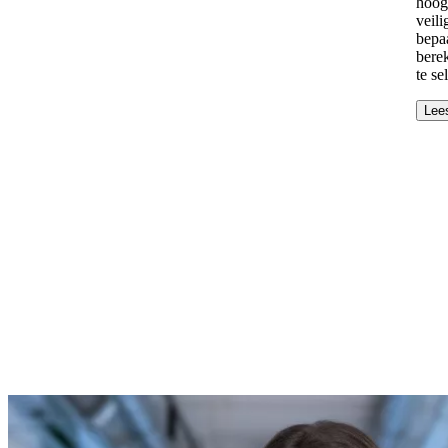
hoog
veili
bepaa
bere
te se
Lee