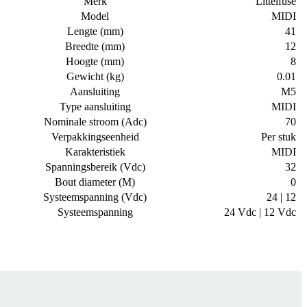
Merk
Littelfuse
Model
MIDI
Lengte (mm)
41
Breedte (mm)
12
Hoogte (mm)
8
Gewicht (kg)
0.01
Aansluiting
M5
Type aansluiting
MIDI
Nominale stroom (Adc)
70
Verpakkingseenheid
Per stuk
Karakteristiek
MIDI
Spanningsbereik (Vdc)
32
Bout diameter (M)
0
Systeemspanning (Vdc)
24 | 12
Systeemspanning
24 Vdc | 12 Vdc