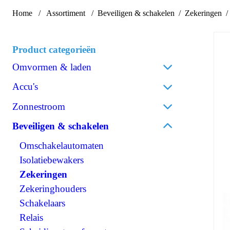
Home
Assortiment
Beveiligen & schakelen
Zekeringen
Product categorieën
Omvormen & laden
Acculaders
Accu's
Laadpalen
Lithium
Zonnestroom
Laadstroomverdelers
AGM
Zonnepanelen
Beveiligen & schakelen
Omvormen/laden combi
Gel
Omvormers zonnepanelen
Omvormen DC/AC
Omschakelautomaten
Spiraalcel
Accessoires zonnepanelen
Omvormen DC/DC
Isolatiebewakers
Tractie
120V Producten
Zekeringen
Accessoires accu's
OPzS
IEC/UK Producten
Zekeringhouders
OPzV
Accessoires Omvormen & laden
Schakelaars
Relais