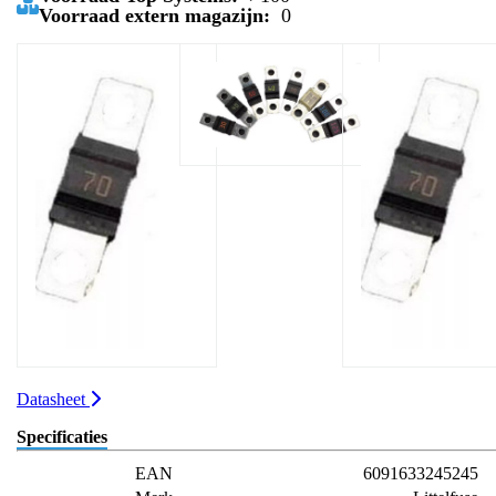
Voorraad extern magazijn:
0
Datasheet
Specificaties
EAN
6091633245245