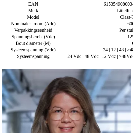
EAN
615354908003
Merk
Littelfus
Model
Class-
Nominale stroom (Adc)
60
Verpakkingseenheid
Per stu
Spanningsbereik (Vdc)
12
Bout diameter (M)
Systeemspanning (Vdc)
24 | 12 | 48 | >4
Systeemspanning
24 Vdc | 48 Vdc | 12 Vdc | >48Vd