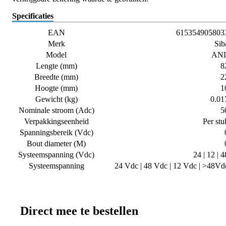
Specificaties
EAN
615354905803
Merk
Sib
Model
AN
Lengte (mm)
8
Breedte (mm)
2
Hoogte (mm)
1
Gewicht (kg)
0.01
Nominale stroom (Adc)
5
Verpakkingseenheid
Per stu
Spanningsbereik (Vdc)
Bout diameter (M)
Systeemspanning (Vdc)
24 | 12 | 4
Systeemspanning
24 Vdc | 48 Vdc | 12 Vdc | >48Vd
Direct mee te bestellen