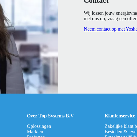
Contact
Wij lossen jouw energievra
met ons op, vraag een offert
Neem contact op met Yosh
Over Top Systems B.V.
Klantenservice
Oplossingen
Zakelijke klant 
Markten
Bestellen & leve