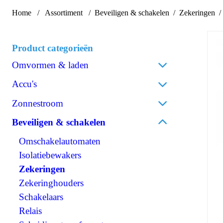
Home
Assortiment
Beveiligen & schakelen
Zekeringen
Product categorieën
Omvormen & laden
Acculaders
Accu's
Laadpalen
Lithium
Zonnestroom
Laadstroomverdelers
AGM
Zonnepanelen
Beveiligen & schakelen
Omvormen/laden combi
Gel
Omvormers zonnepanelen
Omvormen DC/AC
Omschakelautomaten
Spiraalcel
Accessoires zonnepanelen
Omvormen DC/DC
Isolatiebewakers
Tractie
120V Producten
Zekeringen
Accessoires accu's
OPzS
IEC/UK Producten
Zekeringhouders
OPzV
Accessoires Omvormen & laden
Schakelaars
Relais