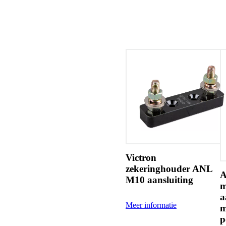
Victron
zekeringhouder ANL
A
M10 aansluiting
m
a
Meer informatie
m
p