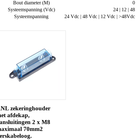
Bout diameter (M)
0
Systeemspanning (Vdc)
24 | 12 | 48
Systeemspanning
24 Vdc | 48 Vdc | 12 Vdc | >48Vdc
NL zekeringhouder
et afdekap,
ansluitingen 2 x M8
aximaal 70mm2
erskabeloog.