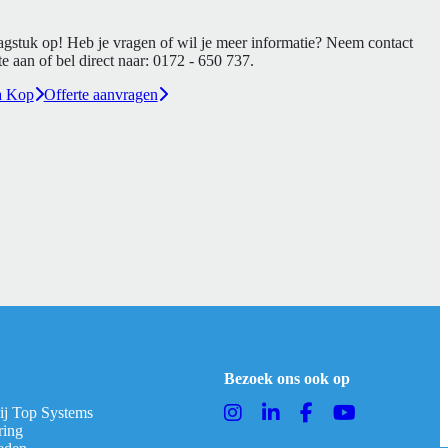
agstuk op! Heb je vragen of wil je meer informatie? Neem contact
e aan of bel direct naar:
0172 - 650 737
.
a Kop
Offerte aanvragen
Bezoek ons ook op
bij Top Systems
ring