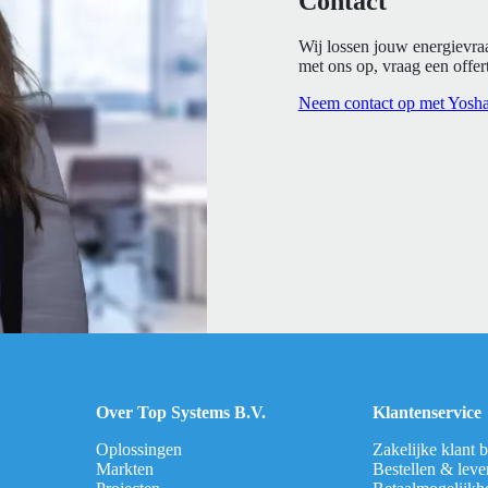
Contact
Wij lossen jouw energievra
met ons op, vraag een offert
Neem contact op met Yosh
Over Top Systems B.V.
Klantenservice
Oplossingen
Zakelijke klant 
Markten
Bestellen & leve