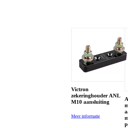
Victron
zekeringhouder ANL
A
M10 aansluiting
m
a
Meer informatie
m
p