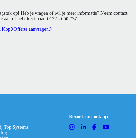
agstuk op! Heb je vragen of wil je meer informatie? Neem contact
e aan of bel direct naar:
0172 - 650 737
.
a Kop
Offerte aanvragen
Bezoek ons ook op
bij Top Systems
ring