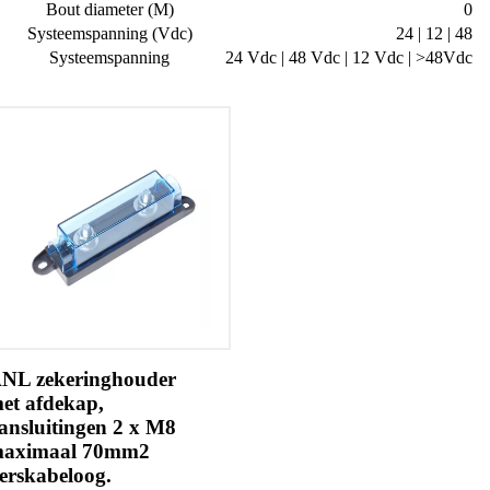
Bout diameter (M)
0
Systeemspanning (Vdc)
24 | 12 | 48
Systeemspanning
24 Vdc | 48 Vdc | 12 Vdc | >48Vdc
NL zekeringhouder
et afdekap,
ansluitingen 2 x M8
aximaal 70mm2
erskabeloog.