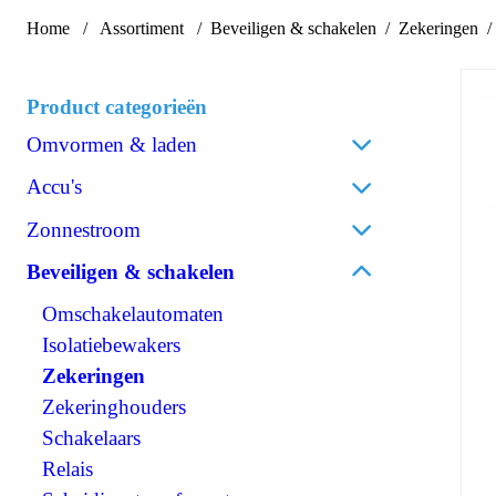
Home
Assortiment
Beveiligen & schakelen
Zekeringen
Product categorieën
Omvormen & laden
Acculaders
Accu's
Laadpalen
Lithium
Zonnestroom
Laadstroomverdelers
AGM
Zonnepanelen
Beveiligen & schakelen
Omvormen/laden combi
Gel
Omvormers zonnepanelen
Omvormen DC/AC
Omschakelautomaten
Spiraalcel
Accessoires zonnepanelen
Omvormen DC/DC
Isolatiebewakers
Tractie
120V Producten
Zekeringen
Accessoires accu's
OPzS
IEC/UK Producten
Zekeringhouders
OPzV
Accessoires Omvormen & laden
Schakelaars
Relais